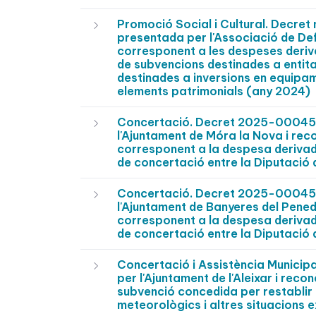
Promoció Social i Cultural. Decre
presentada per l'Associació de Def
corresponent a les despeses deriv
de subvencions destinades a entit
destinades a inversions en equipame
elements patrimonials (any 2024)
Concertació. Decret 2025-0004505
l'Ajuntament de Móra la Nova i reco
corresponent a la despesa derivada
de concertació entre la Diputació 
Concertació. Decret 2025-0004504
l'Ajuntament de Banyeres del Penedè
corresponent a la despesa derivada
de concertació entre la Diputació 
Concertació i Assistència Municip
per l'Ajuntament de l'Aleixar i rec
subvenció concedida per restablir 
meteorològics i altres situacions e