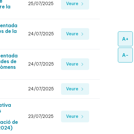
de
25/07/2025
Veure
re la
sentada
s de la
24/07/2025
Veure
A+
A-
sentada
ades de
24/07/2025
Veure
enòmens
24/07/2025
Veure
ativa
s
23/07/2025
Veure
cació de
 2024)