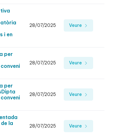
tiva
catòria
28/07/2025
Veure
s i en
a per
28/07/2025
Veure
 conveni
a per
lsDipta
28/07/2025
Veure
 conveni
sentada
 de la
28/07/2025
Veure