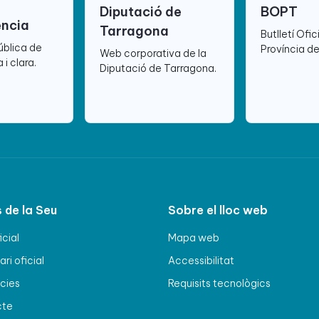
Diputació de
BOPT
ència
Tarragona
Butlletí Ofic
ública de
Província d
Web corporativa de la
 i clara.
Diputació de Tarragona.
 de la Seu
Sobre el lloc web
icial
Mapa web
ri oficial
Accessibilitat
cies
Requisits tecnològics
cte