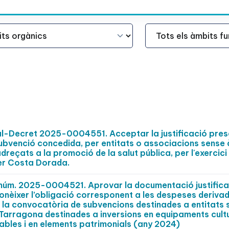
Àmbit Funcional
al-Decret 2025-0004551. Acceptar la justificació pres
 subvenció concedida, per entitats o associacions sense
reçats a la promoció de la salut pública, per l'exercici
mer Costa Dorada.
t núm. 2025-0004521. Aprovar la documentació justifica
onèixer l’obligació corresponent a les despeses derivad
 la convocatòria de subvencions destinades a entitats 
 Tarragona destinades a inversions en equipaments cult
iables i en elements patrimonials (any 2024)