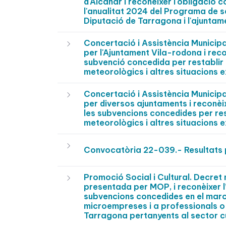
d'Alcanar i reconèixer l'obligació 
l'anualitat 2024 del Programa de s
Diputació de Tarragona i l'ajuntam
Concertació i Assistència Munici
per l'Ajuntament Vila-rodona i rec
subvenció concedida per restablir 
meteorològics i altres situacions e
Concertació i Assistència Munici
per diversos ajuntaments i reconèi
les subvencions concedides per res
meteorològics i altres situacions e
Convocatòria 22-039.- Resultats p
Promoció Social i Cultural. Decre
presentada per MOP, i reconèixer l
subvencions concedides en el marc
microempreses i a professionals o
Tarragona pertanyents al sector cul