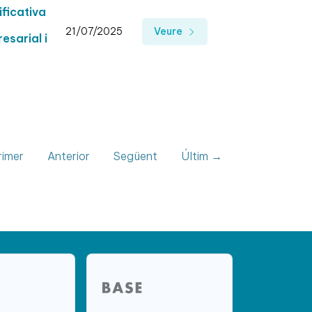
ficativa
21/07/2025
Veure
esarial i
imer
Anterior
Següent
Últim →