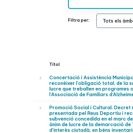
Àmbit Funcional
Filtra per:
Títol
Concertació i Assistència Municip
reconèixer l'obligació total, de la
lucre que treballen en programes ad
l'Associació de Familiars d'Alzhei
Promoció Social i Cultural. Decre
presentada pel Reus Deportiu i rec
subvenció concedida en el marc de
ànim de lucre de la demarcació de
d’interès ciutadà, en béns inventar