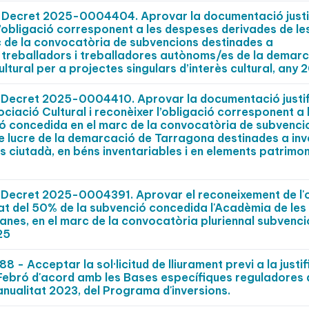
Decret 2025-0004404. Aprovar la documentació justi
’obligació corresponent a les despeses derivades de le
 de la convocatòria de subvencions destinades a
 treballadors i treballadores autònoms/es de la demar
tural per a projectes singulars d’interès cultural, any 
Decret 2025-0004410. Aprovar la documentació justif
ació Cultural i reconèixer l’obligació corresponent a 
ó concedida en el marc de la convocatòria de subvenci
e lucre de la demarcació de Tarragona destinades a inv
s ciutadà, en béns inventariables i en elements patrimon
Decret 2025-0004391. Aprovar el reconeixement de l'
 del 50% de la subvenció concedida l'Acadèmia de les A
nes, en el marc de la convocatòria pluriennal subvenci
25
 Acceptar la sol·licitud de lliurament previ a la justif
 Febró d'acord amb les Bases específiques reguladores 
ualitat 2023, del Programa d'inversions.