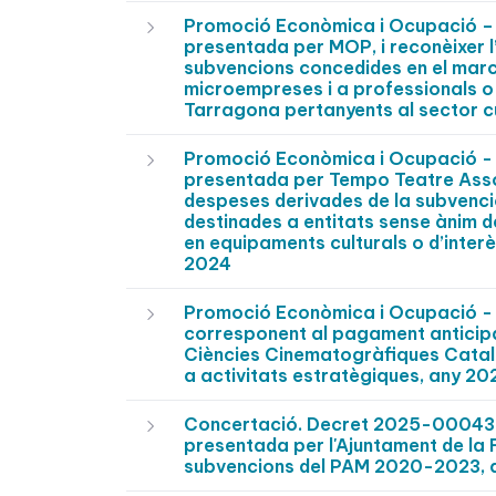
Promoció Econòmica i Ocupació – 
presentada per MOP, i reconèixer l
subvencions concedides en el marc
microempreses i a professionals o
Tarragona pertanyents al sector cul
Promoció Econòmica i Ocupació - 
presentada per Tempo Teatre Associ
despeses derivades de la subvenci
destinades a entitats sense ànim d
en equipaments culturals o d’interè
2024
Promoció Econòmica i Ocupació - 
corresponent al pagament anticipat
Ciències Cinematogràfiques Catala
a activitats estratègiques, any 20
Concertació. Decret 2025-0004388 -
presentada per l'Ajuntament de la
subvencions del PAM 2020-2023, an