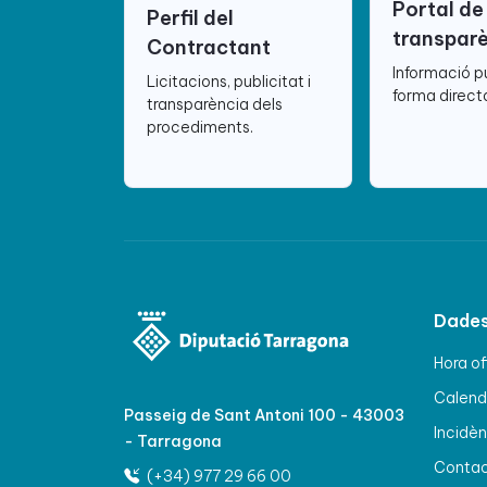
Portal de
Perfil del
transpar
Contractant
Informació p
Licitacions, publicitat i
forma directa
transparència dels
procediments.
Dades
Hora of
Calenda
Passeig de Sant Antoni 100 - 43003
Incidèn
- Tarragona
Conta
(+34) 977 29 66 00