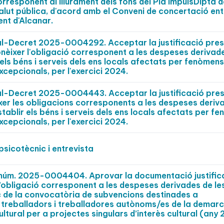
corresponent al lliurament dels fons del Pla ImpulsDipta 
alut pública, d'acord amb el Conveni de concertació ent
ent d'Alcanar.
pal-Decret 2025-0004292. Acceptar la justificació pre
onèixer l'obligació corresponent a les despeses derivade
els béns i serveis dels ens locals afectats per fenòmens
xcepcionals, per l'exercici 2024.
pal-Decret 2025-0004443. Acceptar la justificació pre
xer les obligacions corresponents a les despeses deriv
tablir els béns i serveis dels ens locals afectats per f
xcepcionals, per l'exercici 2024.
sicotècnic i entrevista
t núm. 2025-0004404. Aprovar la documentació justific
’obligació corresponent a les despeses derivades de le
 de la convocatòria de subvencions destinades a
 treballadors i treballadores autònoms/es de la demar
tural per a projectes singulars d’interès cultural (any