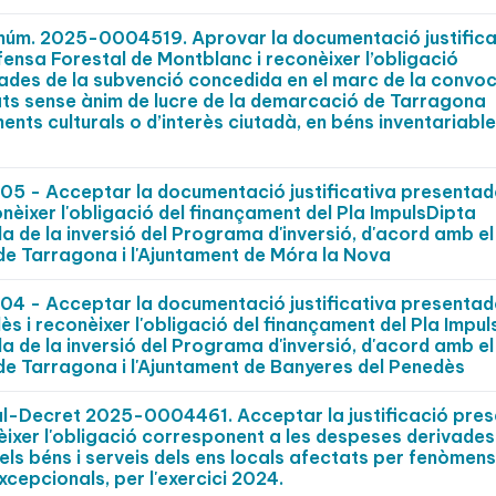
t núm. 2025-0004519. Aprovar la documentació justifica
ensa Forestal de Montblanc i reconèixer l’obligació
ades de la subvenció concedida en el marc de la convo
ats sense ànim de lucre de la demarcació de Tarragona
nts culturals o d’interès ciutadà, en béns inventariable
 - Acceptar la documentació justificativa presentad
nèixer l'obligació del finançament del Pla ImpulsDipta
 de la inversió del Programa d'inversió, d'acord amb el
de Tarragona i l'Ajuntament de Móra la Nova
 - Acceptar la documentació justificativa presentad
s i reconèixer l'obligació del finançament del Pla Impu
 de la inversió del Programa d'inversió, d'acord amb el
de Tarragona i l'Ajuntament de Banyeres del Penedès
al-Decret 2025-0004461. Acceptar la justificació pre
onèixer l'obligació corresponent a les despeses derivades
els béns i serveis dels ens locals afectats per fenòmens
xcepcionals, per l'exercici 2024.