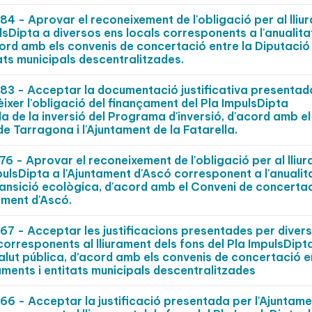
- Aprovar el reconeixement de l'obligació per al lliu
lsDipta a diversos ens locals corresponents a l'anualita
ord amb els convenis de concertació entre la Diputació
ats municipals descentralitzades.
 - Acceptar la documentació justificativa presentad
èixer l'obligació del finançament del Pla ImpulsDipta
 de la inversió del Programa d'inversió, d'acord amb el
e Tarragona i l'Ajuntament de la Fatarella.
- Aprovar el reconeixement de l'obligació per al lliu
pulsDipta a l'Ajuntament d'Ascó corresponent a l'anualit
ansició ecològica, d'acord amb el Conveni de concertac
ament d'Ascó.
 - Acceptar les justificacions presentades per diver
 corresponents al lliurament dels fons del Pla ImpulsDipt
alut pública, d’acord amb els convenis de concertació e
aments i entitats municipals descentralitzades
 - Acceptar la justificació presentada per l'Ajuntame