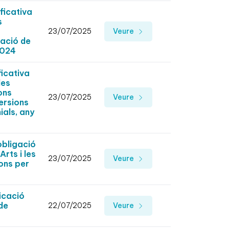
ficativa
s
23/07/2025
Veure
cació de
2024
icativa
les
ons
23/07/2025
Veure
ersions
ials, any
obligació
rts i les
23/07/2025
Veure
ons per
icació
de
22/07/2025
Veure