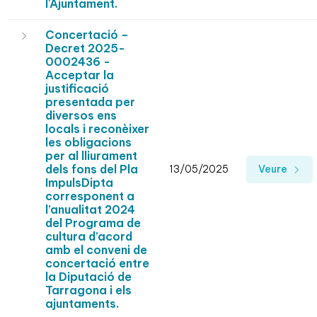
l'Ajuntament.
Concertació –
Decret 2025-
0002436 -
Acceptar la
justificació
presentada per
diversos ens
locals i reconèixer
les obligacions
per al lliurament
dels fons del Pla
13/05/2025
Veure
ImpulsDipta
corresponent a
l’anualitat 2024
del Programa de
cultura d’acord
amb el conveni de
concertació entre
la Diputació de
Tarragona i els
ajuntaments.