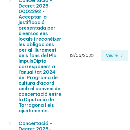
Concertació –
Decret 2025-
0002393 -
Acceptar la
justificació
presentada per
diversos ens
locals i reconèixer
les obligacions
per al lliurament
dels fons del Pla
13/05/2025
Veure
ImpulsDipta
corresponent a
l’anualitat 2024
del Programa de
cultura d’acord
amb el conveni de
concertació entre
la Diputació de
Tarragona i els
ajuntaments.
Concertació –
Decret 2025-