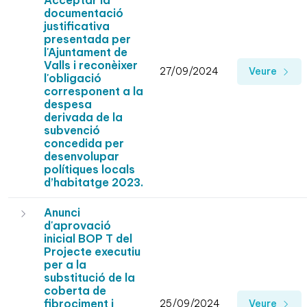
Acceptar la
documentació
justificativa
presentada per
l'Ajuntament de
Valls i reconèixer
27/09/2024
Veure
l'obligació
corresponent a la
despesa
derivada de la
subvenció
concedida per
desenvolupar
polítiques locals
d’habitatge 2023.
Anunci
d'aprovació
inicial BOP T del
Projecte executiu
per a la
substitució de la
coberta de
fibrociment i
25/09/2024
Veure