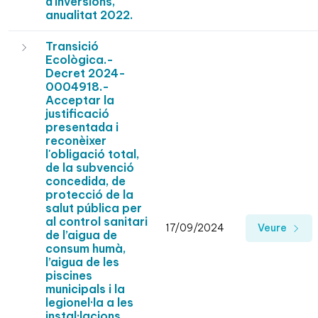
d'inversions,
anualitat 2022.
Transició
Ecològica.-
Decret 2024-
0004918.-
Acceptar la
justificació
presentada i
reconèixer
l'obligació total,
de la subvenció
concedida, de
protecció de la
salut pública per
al control sanitari
17/09/2024
Veure
de l’aigua de
consum humà,
l’aigua de les
piscines
municipals i la
legionel·la a les
instal·lacions