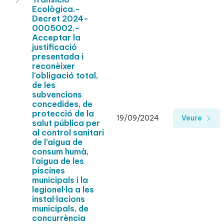
Ecològica.-
Decret 2024-
0005002.-
Acceptar la
justificació
presentada i
reconèixer
l'obligació total,
de les
subvencions
concedides, de
protecció de la
19/09/2024
Veure
salut pública per
al control sanitari
de l’aigua de
consum humà,
l’aigua de les
piscines
municipals i la
legionel·la a les
instal·lacions
municipals, de
concurrència