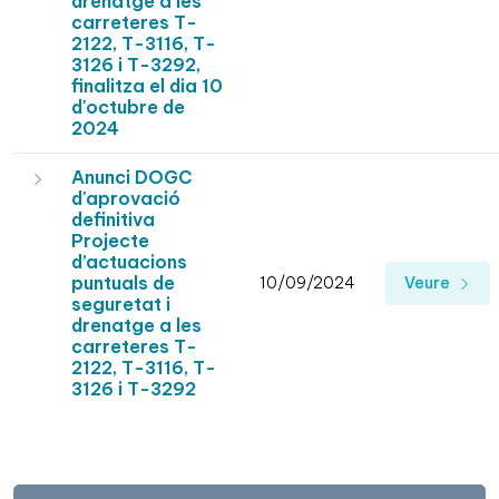
drenatge a les
carreteres T-
2122, T-3116, T-
3126 i T-3292,
finalitza el dia 10
d'octubre de
2024
Anunci DOGC
d'aprovació
definitiva
Projecte
d’actuacions
puntuals de
10/09/2024
Veure
seguretat i
drenatge a les
carreteres T-
2122, T-3116, T-
3126 i T-3292