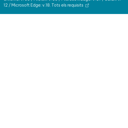
12 / Microsoft Edge: v.18.
Tots els requisits