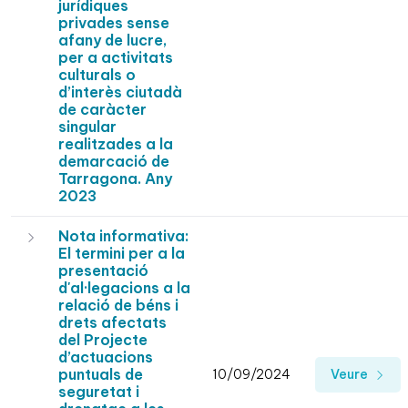
jurídiques
privades sense
afany de lucre,
per a activitats
culturals o
d’interès ciutadà
de caràcter
singular
realitzades a la
demarcació de
Tarragona. Any
2023
Nota informativa:
El termini per a la
presentació
d'al·legacions a la
relació de béns i
drets afectats
del Projecte
d’actuacions
puntuals de
10/09/2024
Veure
seguretat i