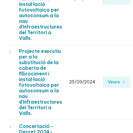
instal·lació
fotovoltaica per
autoconsum a la
nau
d'Infraestructures
del Territori a
Valls.
Projecte executiu
per a la
substitució de la
coberta de
fibrociment i
instal·lació
25/09/2024
Veure
fotovoltaica per
autoconsum a la
nau
d'Infraestructures
del Territori a
Valls.
Concertació.-
Decret 2024-