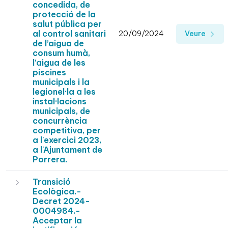
concedida, de
protecció de la
salut pública per
al control sanitari
20/09/2024
Veure
de l’aigua de
consum humà,
l’aigua de les
piscines
municipals i la
legionel·la a les
instal·lacions
municipals, de
concurrència
competitiva, per
a l'exercici 2023,
a l'Ajuntament de
Porrera.
Transició
Ecològica.-
Decret 2024-
0004984.-
Acceptar la