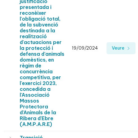
justificació
presentada i
reconèixer
l'obligació total,
de la subvenció
destinada a la
realització
d'actuacions per
la protecció i
19/09/2024
Veure
defensa d'animals
domèstics, en
règim de
concurrència
competitiva, per
l'exercici 2023,
concedida a
l'Associació
Massos
Protectora
d'Animals de la
Ribera d'Ebre
(A.M.P.A.R.E)
Transició