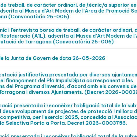
de treball, de caràcter ordinari, de tècnic/a superior en
dscrita al Museu d’Art Modern de l’Àrea de Promoció Soc
agona (Convocatòria 26-006)
c i l'entrevista borsa de treball, de caràcter ordinari, 
 Restauració (A1L), adscrita al Museu d’Art Modern de l
Diputació de Tarragona (Convocatòria 26-006)
 de la Junta de Govern de data 26-05-2026
tació justificativa presentada per diversos ajuntament
el finançament del Pla ImpulsDipta corresponent a les
ns del Programa d'inversió, d'acord amb els convenis de
e Tarragona i diversos Ajuntaments. (Decret 2026-000
ació presentada i reconèixer l'obligació total de la su
el desenvolupament de projectes de protecció i millora d
competitiva, per l'exercici 2025, concedida a l'Associac
lida Selectiva Porta a Porta. Decret 2026-0003756.
ció presentada i reconèixer l'obligació total de la sub