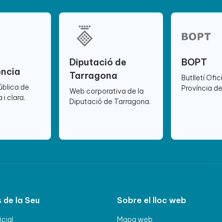
Diputació de
BOPT
ència
Tarragona
Butlletí Ofic
ública de
Província d
Web corporativa de la
 i clara.
Diputació de Tarragona.
 de la Seu
Sobre el lloc web
icial
Mapa web