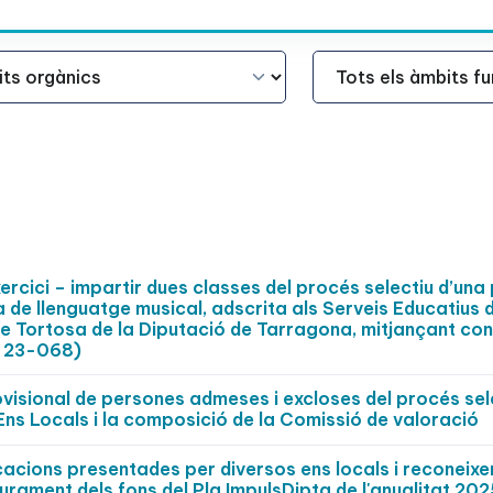
Àmbit Funcional
ercici – impartir dues classes del procés selectiu d’una
a de llenguatge musical, adscrita als Serveis Educatius 
de Tortosa de la Diputació de Tarragona, mitjançant co
a 23-068)
ovisional de persones admeses i excloses del procés sel
ns Locals i la composició de la Comissió de valoració
cacions presentades per diversos ens locals i reconeix
iurament dels fons del Pla ImpulsDipta de l'anualitat 202