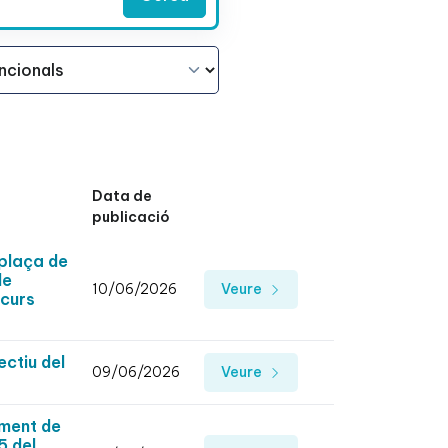
Data de
publicació
 plaça de
de
10/06/2026
Veure
ncurs
ectiu del
09/06/2026
Veure
ement de
5 del