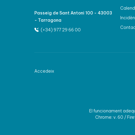
Calenda
Passeig de Sant Antoni 100 - 43003
Incidèn
- Tarragona
Conta
(+34) 977 29 66 00
Accedeix
El funcionament adequa
Chrome: v. 60 / Firef