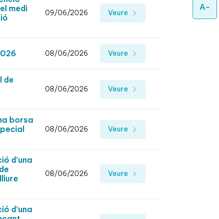
A-
el medi
09/06/2026
Veure
ió
2026
08/06/2026
Veure
l de
08/06/2026
Veure
una borsa
special
08/06/2026
Veure
ció d’una
 de
08/06/2026
Veure
liure
ció d’una
ançant