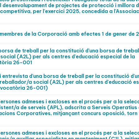
el desenvolupament de projectes de protecció i millora d
competitiva, per l'exercici 2025, concedida a l'Associac
s membres de la Corporació amb efectes 1 de gener de 
borsa de treball per la constitució d'una borsa de trebal
social (A2L) per als centres d'educació especial de la
tòria 26-001
 entrevista d'una borsa de treball per la constitució d'
treballador/a social (A2L) per als centres d'educació e
nvocatòria 26-001)
persones admeses i excloses en el procés per a la selec
istent/a de serveis (APL), adscrita a Serveis Operatius
lacions Corporatives, mitjançant concurs oposició, torn l
persones admeses i excloses en el procés per a la selec
cnic/a auxiliar especialista en manteniment (C1L), mitj