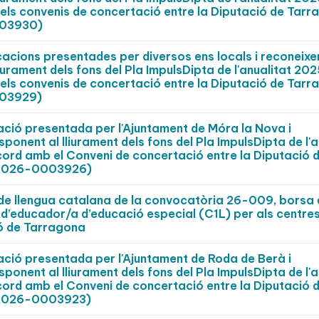
els convenis de concertació entre la Diputació de Tarr
003930)
cacions presentades per diversos ens locals i reconeix
iurament dels fons del Pla ImpulsDipta de l'anualitat 202
els convenis de concertació entre la Diputació de Tarr
003929)
ació presentada per l'Ajuntament de Móra la Nova i
ponent al lliurament dels fons del Pla ImpulsDipta de l'a
cord amb el Conveni de concertació entre la Diputació 
t 2026-0003926)
 de llengua catalana de la convocatòria 26-009, borsa
t d’educador/a d’educació especial (C1L) per als centre
ió de Tarragona
ació presentada per l'Ajuntament de Roda de Berà i
ponent al lliurament dels fons del Pla ImpulsDipta de l'a
cord amb el Conveni de concertació entre la Diputació 
t 2026-0003923)