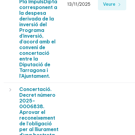
Pla ImpulsDipta
13/11/2025
Veure
corresponent a
la despesa
derivada de la
inversió del
Programa
d'inversió,
d'acord amb el
conveni de
concertació
entre la
Diputació de
Tarragona i
l'Ajuntament.
Concertació.
Decret número
2025-
0006838.
Aprovar el
reconeixement
de l'obligació
per al lliurament