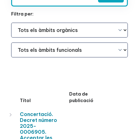
Filtra per:
Àmbit Funcional
Àmbit Funcional
Data de
Títol
publicació
Concertació.
Decret número
2025-
0006905.
Acceptar les