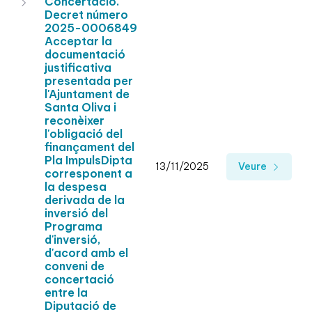
Concertació.
Decret número
2025-0006849
Acceptar la
documentació
justificativa
presentada per
l'Ajuntament de
Santa Oliva i
reconèixer
l'obligació del
finançament del
Pla ImpulsDipta
13/11/2025
Veure
corresponent a
la despesa
derivada de la
inversió del
Programa
d'inversió,
d'acord amb el
conveni de
concertació
entre la
Diputació de