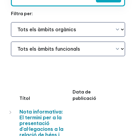
Filtra per:
Àmbit Funcional
Àmbit Funcional
Data de
Títol
publicació
Nota informativa:
El termini per a la
presentació
d'al·legacions a la
relació de béns i