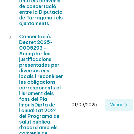
amb els convenis
de concertació
entre la Diputació
de Tarragona i els
ajuntaments
Concertació.
Decret 2025-
0005293 -
Acceptar les
justificacions
presentades per
diversos ens
locals i reconèixer
les obligacions
corresponents al
lliurament dels
fons del Pla
ImpulsDipta de
01/09/2025
Veure
l’anualitat 2024
del Programa de
salut pública,
d’acord amb els
convenis de