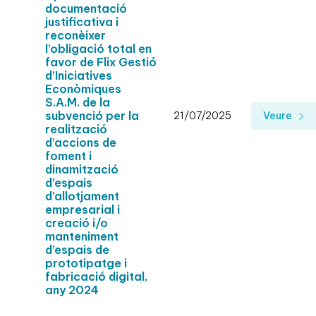
documentació
justificativa i
reconèixer
l’obligació total en
favor de Flix Gestió
d’Iniciatives
Econòmiques
S.A.M. de la
subvenció per la
21/07/2025
Veure
realització
d’accions de
foment i
dinamització
d’espais
d’allotjament
empresarial i
creació i/o
manteniment
d’espais de
prototipatge i
fabricació digital,
any 2024