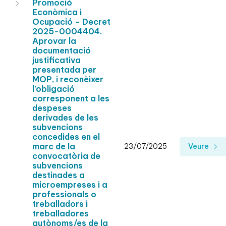
Promoció
Econòmica i
Ocupació – Decret
2025-0004404.
Aprovar la
documentació
justificativa
presentada per
MOP, i reconèixer
l’obligació
corresponent a les
despeses
derivades de les
subvencions
concedides en el
marc de la
23/07/2025
Veure
convocatòria de
subvencions
destinades a
microempreses i a
professionals o
treballadors i
treballadores
autònoms/es de la