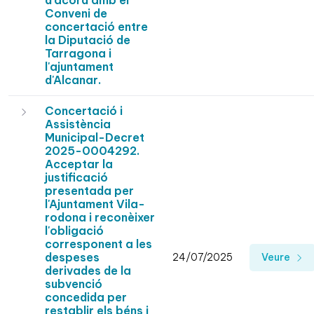
d'acord amb el
Conveni de
concertació entre
la Diputació de
Tarragona i
l'ajuntament
d'Alcanar.
Concertació i
Assistència
Municipal-Decret
2025-0004292.
Acceptar la
justificació
presentada per
l'Ajuntament Vila-
rodona i reconèixer
l'obligació
corresponent a les
despeses
24/07/2025
Veure
derivades de la
subvenció
concedida per
restablir els béns i