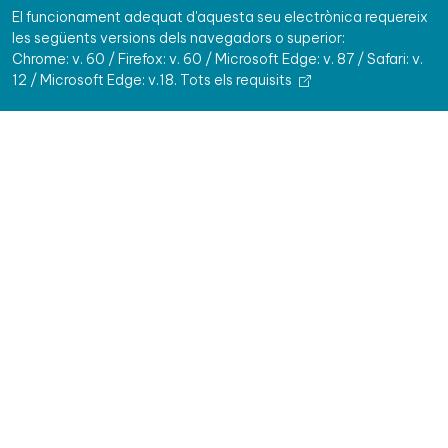
El funcionament adequat d'aquesta seu electrònica requereix
les següents versions dels navegadors o superior:
Chrome: v. 60 / Firefox: v. 60 / Microsoft Edge: v. 87 / Safari: v.
12 / Microsoft Edge: v.18.
Tots els requisits