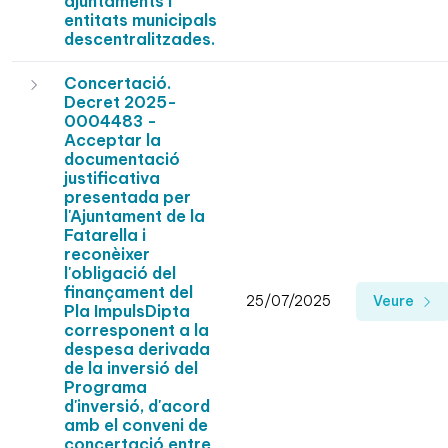
ajuntaments i
entitats municipals
descentralitzades.
Concertació.
Decret 2025-
0004483 -
Acceptar la
documentació
justificativa
presentada per
l'Ajuntament de la
Fatarella i
reconèixer
l'obligació del
finançament del
25/07/2025
Veure
Pla ImpulsDipta
corresponent a la
despesa derivada
de la inversió del
Programa
d'inversió, d'acord
amb el conveni de
concertació entre