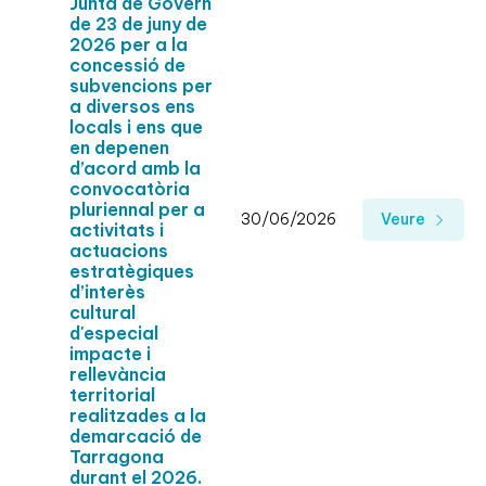
Junta de Govern
de 23 de juny de
2026 per a la
concessió de
subvencions per
a diversos ens
locals i ens que
en depenen
d’acord amb la
convocatòria
pluriennal per a
30/06/2026
Veure
activitats i
actuacions
estratègiques
d’interès
cultural
d'especial
impacte i
rellevància
territorial
realitzades a la
demarcació de
Tarragona
durant el 2026.