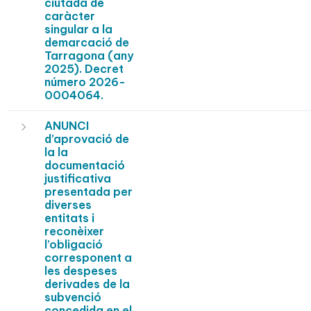
ciutadà de
caràcter
singular a la
demarcació de
Tarragona (any
2025). Decret
número 2026-
0004064.
ANUNCI
d’aprovació de
la la
documentació
justificativa
presentada per
diverses
entitats i
reconèixer
l’obligació
corresponent a
les despeses
derivades de la
subvenció
concedida en el