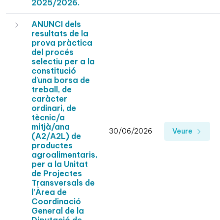
2025/2026.
ANUNCI dels
resultats de la
prova pràctica
del procés
selectiu per a la
constitució
d'una borsa de
treball, de
caràcter
ordinari, de
tècnic/a
mitjà/ana
30/06/2026
Veure
(A2/A2L) de
productes
agroalimentaris,
per a la Unitat
de Projectes
Transversals de
l’Àrea de
Coordinació
General de la