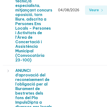
tècnic/a
especialista,
mitjançant concurs
04/08/2026
Veure
oposició, torn
lliure, adscrita a
Persones Ens
Locals – Persones
i Activitats de
l’Àrea de
Concertació i
Assistència
Municipal
(Convocatòria
23-100)
ANUNCI
d’aprovació del
reconeixement de
l'obligació per al
lliurament de
bestretes dels
fons del Pla
ImpulsDipta a
diversos ens locals