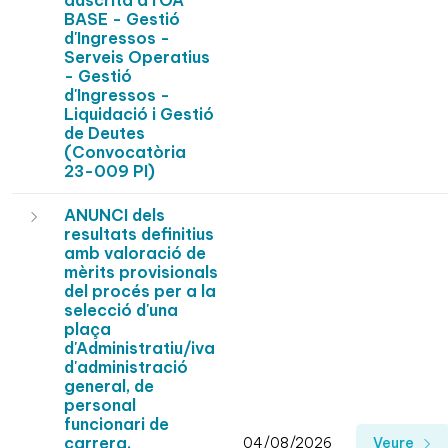
adscrita a l'OA
BASE - Gestió
d'Ingressos -
Serveis Operatius
- Gestió
d'Ingressos -
Liquidació i Gestió
de Deutes
(Convocatòria
23-009 PI)
ANUNCI dels
resultats definitius
amb valoració de
mèrits provisionals
del procés per a la
selecció d'una
plaça
d'Administratiu/iva
d'administració
general, de
personal
funcionari de
carrera,
04/08/2026
Veure