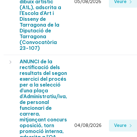
dibuix artístic
05/08/2026
Veure
(A1L), adscrita a
l'Escola d'Art i
Disseny de
Tarragona de la
Diputació de
Tarragona
(Convocatòria
23-107)
ANUNCI de la
rectificació dels
resultats del segon
exercici del procés
per a la selecció
d'una plaça
d'Administratiu/iva,
de personal
funcionari de
carrera,
mitjançant concurs
oposició, torn
04/08/2026
Veure
promoció interna,