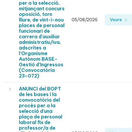
per a la selecció,
mitjançant concurs
oposició, torn
lliure, de vint-i-nou
05/08/2026
Veure
places de personal
funcionari de
carrera d'auxiliar
administratiu/iva,
adscrites a
l’Organisme
Autònom BASE-
Gestió d’Ingressos
(Convocatòria
23-072)
ANUNCI del BOPT
de les bases i la
convocatòria del
procès per a la
selecció d'una
plaça de personal
laboral fix de
professor/a de