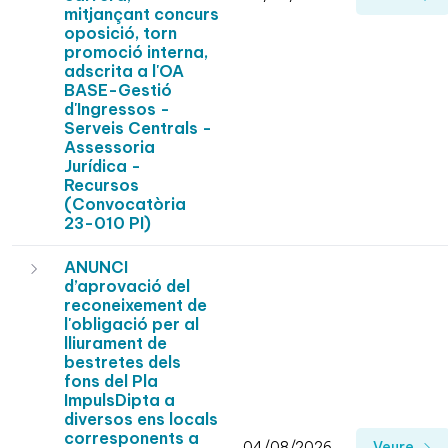
mitjançant concurs
oposició, torn
promoció interna,
adscrita a l'OA
BASE-Gestió
d'Ingressos -
Serveis Centrals -
Assessoria
Jurídica -
Recursos
(Convocatòria
23-010 PI)
ANUNCI
d’aprovació del
reconeixement de
l'obligació per al
lliurament de
bestretes dels
fons del Pla
ImpulsDipta a
diversos ens locals
corresponents a
04/08/2026
Veure