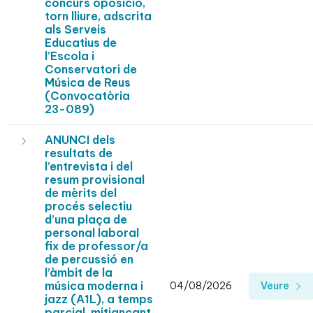
concurs oposició,
torn lliure, adscrita
als Serveis
Educatius de
l’Escola i
Conservatori de
Música de Reus
(Convocatòria
23-089)
ANUNCI dels
resultats de
l’entrevista i del
resum provisional
de mèrits del
procés selectiu
d’una plaça de
personal laboral
fix de professor/a
de percussió en
l’àmbit de la
música moderna i
04/08/2026
Veure
jazz (A1L), a temps
parcial, mitjançant