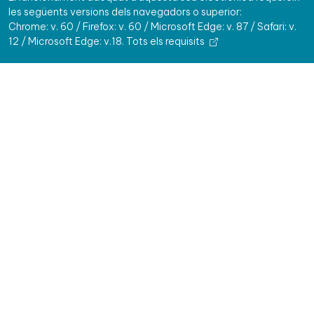
les següents versions dels navegadors o superior:
Chrome: v. 60 / Firefox: v. 60 / Microsoft Edge: v. 87 / Safari: v.
12 / Microsoft Edge: v.18.
Tots els requisits