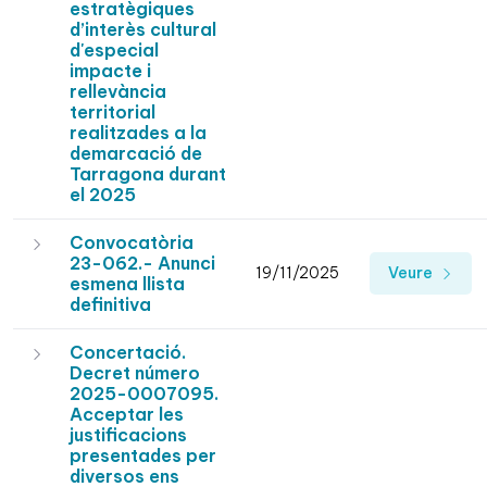
estratègiques
d’interès cultural
d'especial
impacte i
rellevància
territorial
realitzades a la
demarcació de
Tarragona durant
el 2025
Convocatòria
23-062.- Anunci
19/11/2025
Veure
esmena llista
definitiva
Concertació.
Decret número
2025-0007095.
Acceptar les
justificacions
presentades per
diversos ens