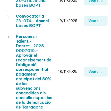
23-076. Anunci
19/11/2025
Veure
bases BOPT
Convocatòria
23-074.- Anunci
19/11/2025
Veure
bases BOPT
Persones i
Talent.-
Decret.-2025-
0007015.-
Aprovar el
reconeixement de
l'obligació
corresponent al
18/11/2025
Veure
pagament
anticipat del 50%
de les
subvencions
concedides als
consells esportius
de la demarcació
de Tarragona.