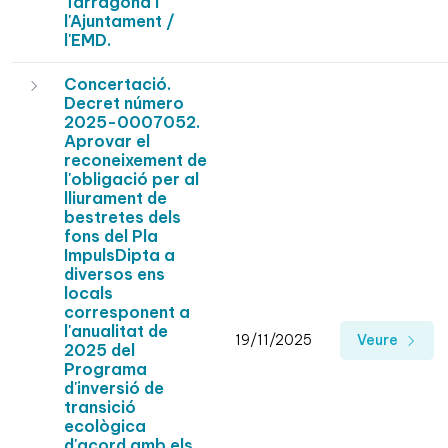
Tarragona i
l'Ajuntament /
l'EMD.
Concertació.
Decret número
2025-0007052.
Aprovar el
reconeixement de
l'obligació per al
lliurament de
bestretes dels
fons del Pla
ImpulsDipta a
diversos ens
locals
corresponent a
l'anualitat de
19/11/2025
Veure
2025 del
Programa
d'inversió de
transició
ecològica
d'acord amb els