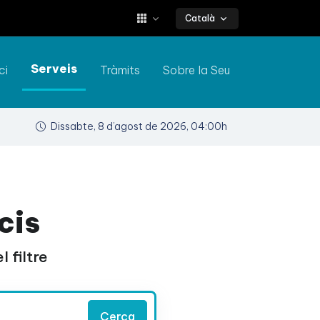
Català
Serveis
ci
Tràmits
Sobre la Seu
Dissabte, 8 d’agost de 2026, 04:00h
cis
 filtre
Cerca