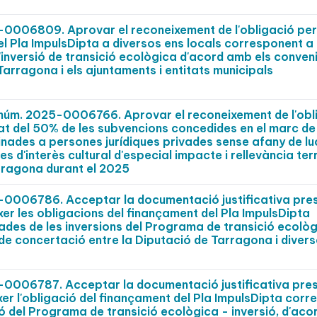
0006809. Aprovar el reconeixement de l'obligació per
el Pla ImpulsDipta a diversos ens locals corresponent a
'inversió de transició ecològica d'acord amb els conven
arragona i els ajuntaments i entitats municipals
t núm. 2025-0006766. Aprovar el reconeixement de l'obl
t del 50% de les subvencions concedides en el marc de
nades a persones jurídiques privades sense afany de lu
s d'interès cultural d'especial impacte i rellevància terr
rragona durant el 2025
0006786. Acceptar la documentació justificativa pre
xer les obligacions del finançament del Pla ImpulsDipta
des de les inversions del Programa de transició ecològ
 de concertació entre la Diputació de Tarragona i diver
0006787. Acceptar la documentació justificativa pre
xer l'obligació del finançament del Pla ImpulsDipta cor
ió del Programa de transició ecològica - inversió, d'aco