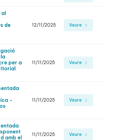
 al
is de
12/11/2025
Veure
igació
 la
cre per a
11/11/2025
Veure
itorial
sentada
ica -
11/11/2025
Veure
sos
sentada
responent
11/11/2025
Veure
rd amb el