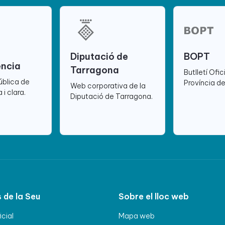
Diputació de
BOPT
ència
Tarragona
Butlletí Ofic
ública de
Província d
Web corporativa de la
 i clara.
Diputació de Tarragona.
 de la Seu
Sobre el lloc web
icial
Mapa web