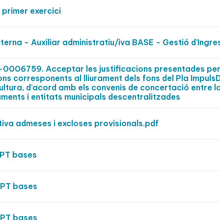
primer exercici
erna - Auxiliar administratiu/iva BASE - Gestió d'Ingr
0006759. Acceptar les justificacions presentades per
ions corresponents al lliurament dels fons del Pla Impuls
ultura, d'acord amb els convenis de concertació entre l
aments i entitats municipals descentralitzades
itiva admeses i excloses provisionals.pdf
OPT bases
OPT bases
OPT bases