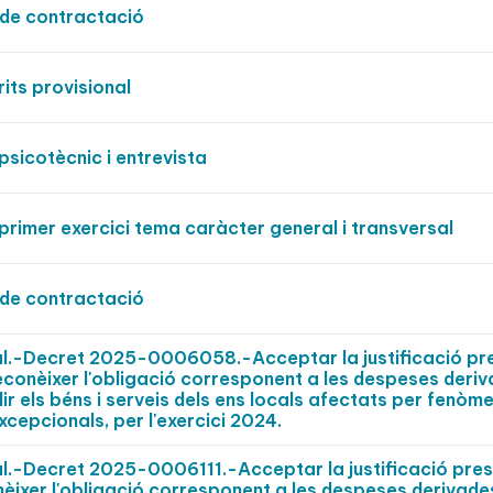
de contractació
ts provisional
sicotècnic i entrevista
rimer exercici tema caràcter general i transversal
de contractació
pal.-Decret 2025-0006058.-Acceptar la justificació p
reconèixer l'obligació corresponent a les despeses deri
r els béns i serveis dels ens locals afectats per fenòm
xcepcionals, per l'exercici 2024.
al.-Decret 2025-0006111.-Acceptar la justificació pre
nèixer l'obligació corresponent a les despeses derivade