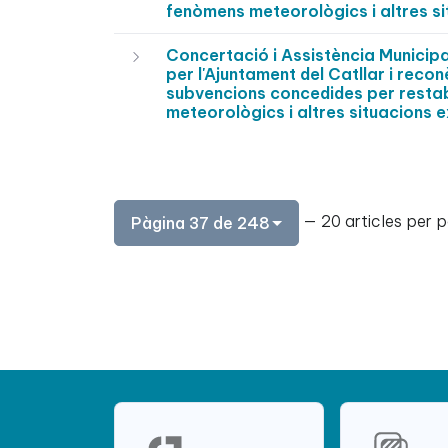
fenòmens meteorològics i altres si
Concertació i Assistència Munici
per l'Ajuntament del Catllar i reco
subvencions concedides per restabl
meteorològics i altres situacions e
— 20 articles per 
Pàgina 37 de 248