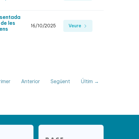
esentada
 de les
16/10/2025
Veure
mens
imer
Anterior
Següent
Últim →