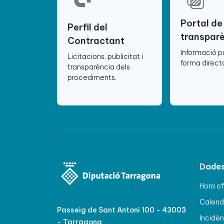
Portal de
Perfil del
transpar
Contractant
Informació p
Licitacions, publicitat i
forma directa
transparència dels
procediments.
Dades
Hora of
Calenda
Passeig de Sant Antoni 100 - 43003
Incidèn
- Tarragona