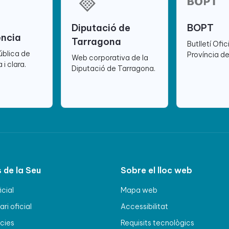
Diputació de
BOPT
ència
Tarragona
Butlletí Ofic
ública de
Província d
Web corporativa de la
 i clara.
Diputació de Tarragona.
 de la Seu
Sobre el lloc web
icial
Mapa web
ri oficial
Accessibilitat
cies
Requisits tecnològics