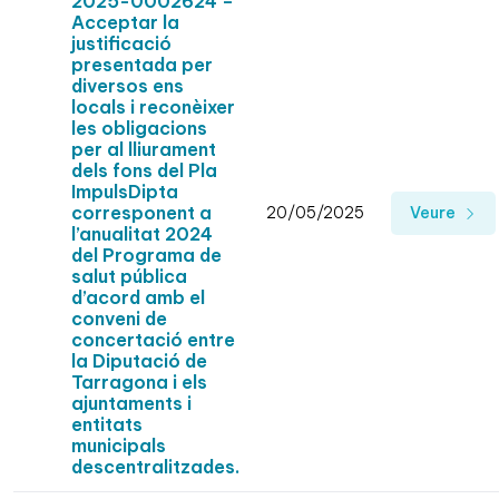
2025-0002624 –
Acceptar la
justificació
presentada per
diversos ens
locals i reconèixer
les obligacions
per al lliurament
dels fons del Pla
ImpulsDipta
corresponent a
20/05/2025
Veure
l’anualitat 2024
del Programa de
salut pública
d’acord amb el
conveni de
concertació entre
la Diputació de
Tarragona i els
ajuntaments i
entitats
municipals
descentralitzades.