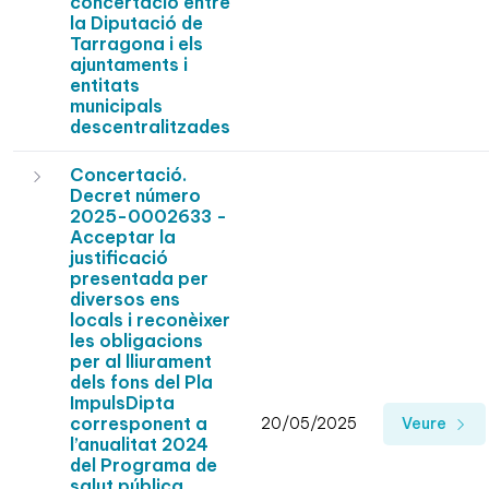
concertació entre
la Diputació de
Tarragona i els
ajuntaments i
entitats
municipals
descentralitzades
Concertació.
Decret número
2025-0002633 -
Acceptar la
justificació
presentada per
diversos ens
locals i reconèixer
les obligacions
per al lliurament
dels fons del Pla
ImpulsDipta
corresponent a
20/05/2025
Veure
l’anualitat 2024
del Programa de
salut pública