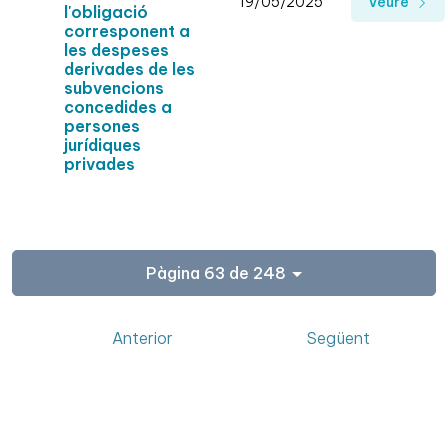
19/05/2025
Veure
l'obligació
corresponent a
les despeses
derivades de les
subvencions
concedides a
persones
jurídiques
privades
Pàgina 63 de 248
Anterior
Següent