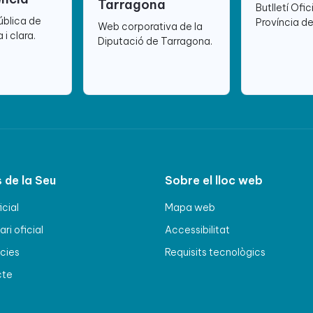
Tarragona
Butlletí Ofic
ública de
Província d
Web corporativa de la
 i clara.
Diputació de Tarragona.
 de la Seu
Sobre el lloc web
icial
Mapa web
ri oficial
Accessibilitat
cies
Requisits tecnològics
cte