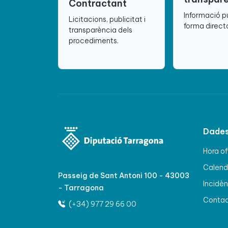
Contractant
Informació p
Licitacions, publicitat i
forma directa
transparència dels
procediments.
Dades
Hora of
Calenda
Passeig de Sant Antoni 100 - 43003
Incidèn
- Tarragona
Conta
(+34) 977 29 66 00