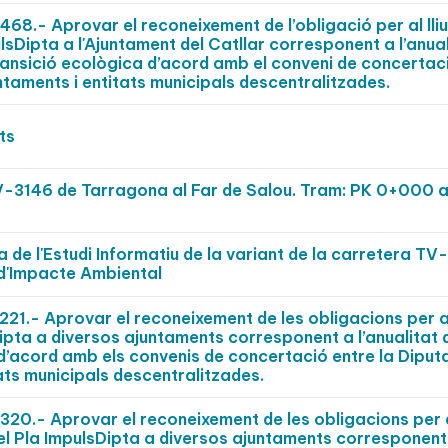
.- Aprovar el reconeixement de l’obligació per al lli
ulsDipta a l'Ajuntament del Catllar corresponent a l’anua
ransició ecològica d’acord amb el conveni de concertac
ntaments i entitats municipals descentralitzades.
ts
V-3146 de Tarragona al Far de Salou. Tram: PK 0+000 a
 de l'Estudi Informatiu de la variant de la carretera TV
i d'Impacte Ambiental
1.- Aprovar el reconeixement de les obligacions per a
sDipta a diversos ajuntaments corresponent a l’anualitat
’acord amb els convenis de concertació entre la Diput
ats municipals descentralitzades.
0.- Aprovar el reconeixement de les obligacions per 
del Pla ImpulsDipta a diversos ajuntaments corresponent