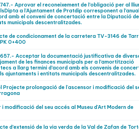
.- Aprovar el reconeixement de l’obligació per al lli
ulsDipta a l'Ajuntament de Pratdip corresponent a l’anual
ord amb el conveni de concertació entre la Diputació de
ats municipals descentralitzades.
ojecte de condicionament de la carretera TV-3146 de Ta
l PK 0+400
7.- Acceptar la documentació justificativa de divers
ament de les finances municipals per a l’amortització
stecs a llarg termini d’acord amb els convenis de concer
ls ajuntaments i entitats municipals descentralitzades.
l Projecte prolongació de l'ascensor i modificació del s
arragona
 i modificació del seu accés al Museu d'Art Modern de
cte d’extensió de la via verda de la Val de Zafan de Tort