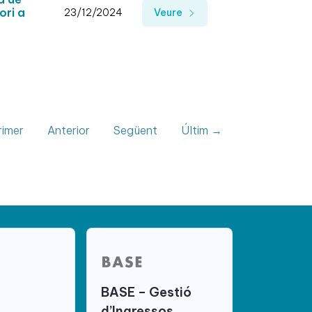
ori a
23/12/2024
Veure
imer
Anterior
Següent
Últim →
BASE – Gestió
d’Ingressos