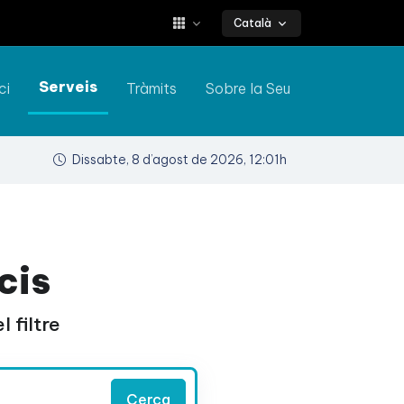
Català
Serveis
ci
Tràmits
Sobre la Seu
Dissabte, 8 d’agost de 2026, 12:01h
cis
 filtre
Cerca