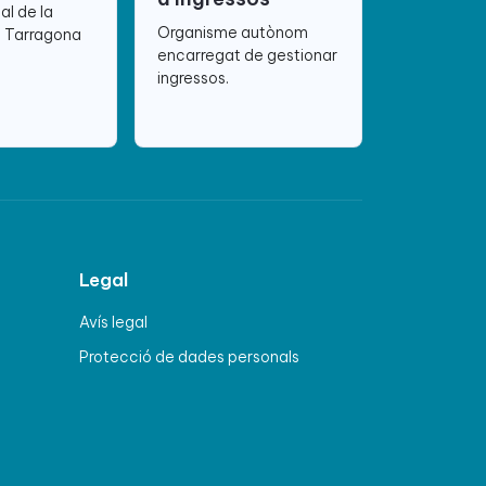
ial de la
Organisme autònom
e Tarragona
encarregat de gestionar
ingressos.
Legal
Avís legal
Protecció de dades personals