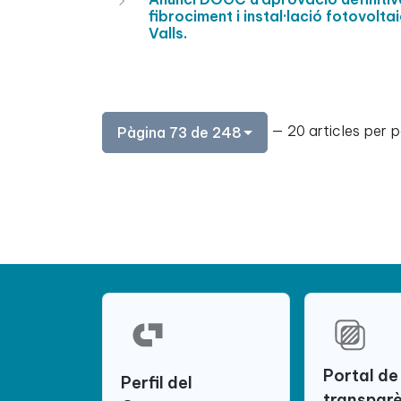
fibrociment i instal·lació fotovolta
Valls.
— 20 articles per 
Pàgina 73 de 248
Portal de
Perfil del
transpar