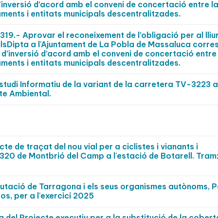
’inversió d’acord amb el conveni de concertació entre l
aments i entitats municipals descentralitzades.
.- Aprovar el reconeixement de l’obligació per al lli
pulsDipta a l'Ajuntament de La Pobla de Massaluca corr
 d’inversió d’acord amb el conveni de concertació entre 
aments i entitats municipals descentralitzades.
Estudi Informatiu de la variant de la carretera TV-3223 a
cte Ambiental.
te de traçat del nou vial per a ciclistes i vianants i
320 de Montbrió del Camp a l'estació de Botarell. Tram
Diputació de Tarragona i els seus organismes autònoms, 
s, per a l'exercici 2025
 del Projecte executiu per a la substitució de la cobert