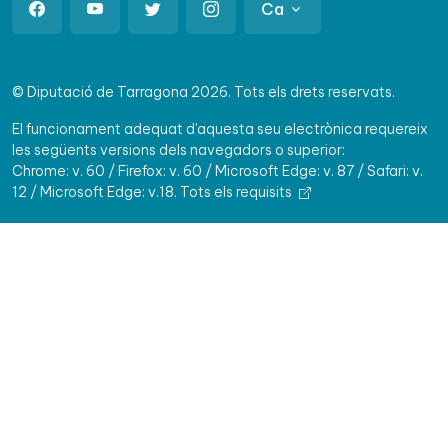
Ca
© Diputació de Tarragona 2026. Tots els drets reservats.
El funcionament adequat d'aquesta seu electrònica requereix
les següents versions dels navegadors o superior:
Chrome: v. 60 / Firefox: v. 60 / Microsoft Edge: v. 87 / Safari: v.
12 / Microsoft Edge: v.18.
Tots els requisits