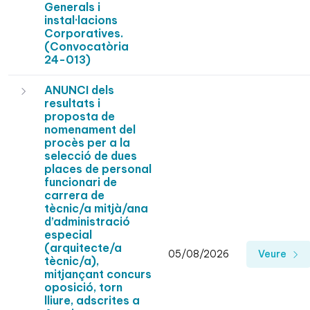
Generals i
instal·lacions
Corporatives.
(Convocatòria
24-013)
ANUNCI dels
resultats i
proposta de
nomenament del
procès per a la
selecció de dues
places de personal
funcionari de
carrera de
tècnic/a mitjà/ana
d’administració
especial
(arquitecte/a
05/08/2026
Veure
tècnic/a),
mitjançant concurs
oposició, torn
lliure, adscrites a