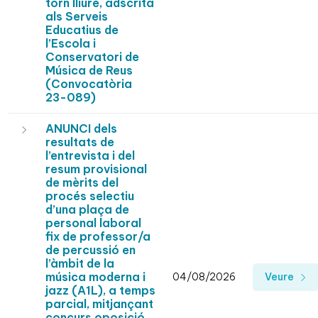
torn lliure, adscrita
als Serveis
Educatius de
l’Escola i
Conservatori de
Música de Reus
(Convocatòria
23-089)
ANUNCI dels
resultats de
l’entrevista i del
resum provisional
de mèrits del
procés selectiu
d’una plaça de
personal laboral
fix de professor/a
de percussió en
l’àmbit de la
música moderna i
04/08/2026
Veure
jazz (A1L), a temps
parcial, mitjançant
concurs oposició,