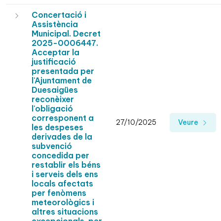
Concertació i
Assistència
Municipal. Decret
2025-0006447.
Acceptar la
justificació
presentada per
l'Ajuntament de
Duesaigües
reconèixer
l'obligació
corresponent a
27/10/2025
Veure
les despeses
derivades de la
subvenció
concedida per
restablir els béns
i serveis dels ens
locals afectats
per fenòmens
meteorològics i
altres situacions