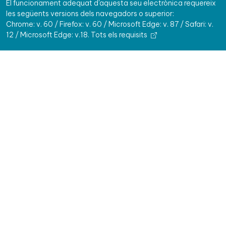
El funcionament adequat d'aquesta seu electrònica requereix
les següents versions dels navegadors o superior:
Chrome: v. 60 / Firefox: v. 60 / Microsoft Edge: v. 87 / Safari: v.
12 / Microsoft Edge: v.18.
Tots els requisits