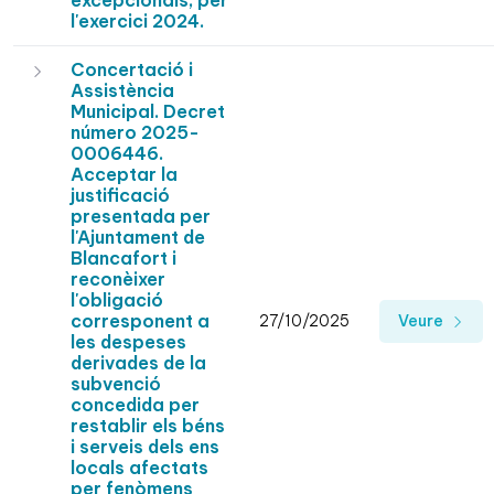
excepcionals, per
l'exercici 2024.
Concertació i
Assistència
Municipal. Decret
número 2025-
0006446.
Acceptar la
justificació
presentada per
l'Ajuntament de
Blancafort i
reconèixer
l'obligació
corresponent a
27/10/2025
Veure
les despeses
derivades de la
subvenció
concedida per
restablir els béns
i serveis dels ens
locals afectats
per fenòmens