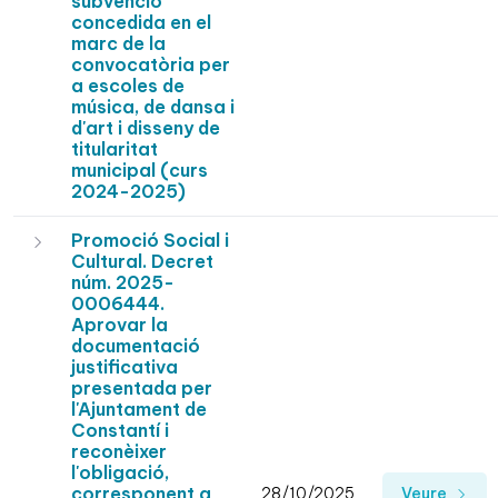
subvenció
concedida en el
marc de la
convocatòria per
a escoles de
música, de dansa i
d'art i disseny de
titularitat
municipal (curs
2024-2025)
Promoció Social i
Cultural. Decret
núm. 2025-
0006444.
Aprovar la
documentació
justificativa
presentada per
l'Ajuntament de
Constantí i
reconèixer
l'obligació,
corresponent a
28/10/2025
Veure