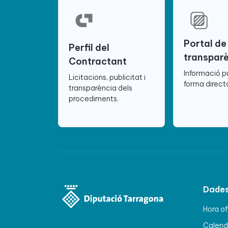
Portal de
Perfil del
transpar
Contractant
Informació p
Licitacions, publicitat i
forma directa
transparència dels
procediments.
Dades
Hora of
Calenda