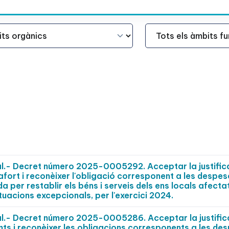
Àmbit Funcional
al.- Decret número 2025-0005292. Acceptar la justific
fort i reconèixer l'obligació corresponent a les despes
 per restablir els béns i serveis dels ens locals afecta
tuacions excepcionals, per l'exercici 2024.
al.- Decret número 2025-0005286. Acceptar la justific
ts i reconèixer les obligacions corresponents a les de