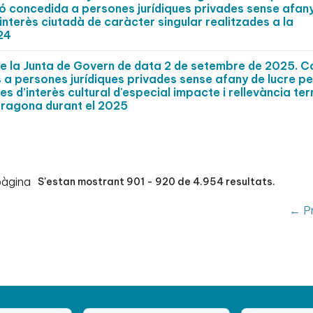
ó concedida a persones jurídiques privades sense afan
d’interès ciutadà de caràcter singular realitzades a la
24
de la Junta de Govern de data 2 de setembre de 2025. C
 a persones jurídiques privades sense afany de lucre pe
s d’interès cultural d'especial impacte i rellevància terr
rragona durant el 2025
pàgina
S'estan mostrant 901 - 920 de 4.954 resultats.
← Pr