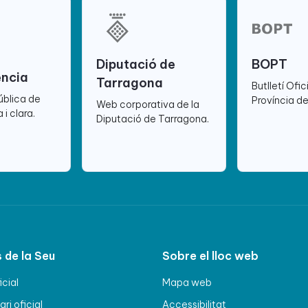
Diputació de
BOPT
ència
Tarragona
Butlletí Ofic
ública de
Província d
Web corporativa de la
 i clara.
Diputació de Tarragona.
 de la Seu
Sobre el lloc web
icial
Mapa web
ri oficial
Accessibilitat