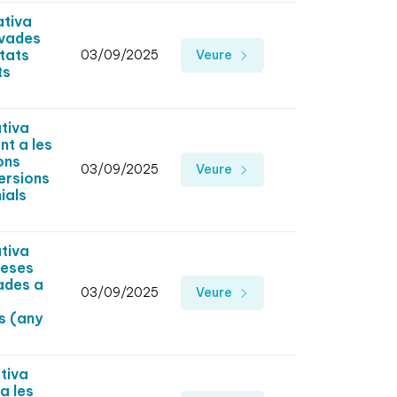
ativa
ivades
tats
03/09/2025
Veure
ts
tiva
nt a les
ons
03/09/2025
Veure
ersions
ials
tiva
peses
ades a
03/09/2025
Veure
s (any
tiva
a les