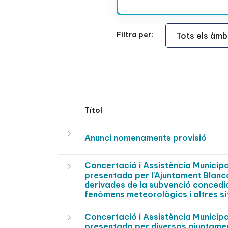
Àmbit Funcional
Filtra per:
Títol
Anunci nomenaments provisió
Concertació i Assistència Municip
presentada per l'Ajuntament Blanca
derivades de la subvenció concedida
fenòmens meteorològics i altres si
Concertació i Assistència Municip
presentada per diversos ajuntamen