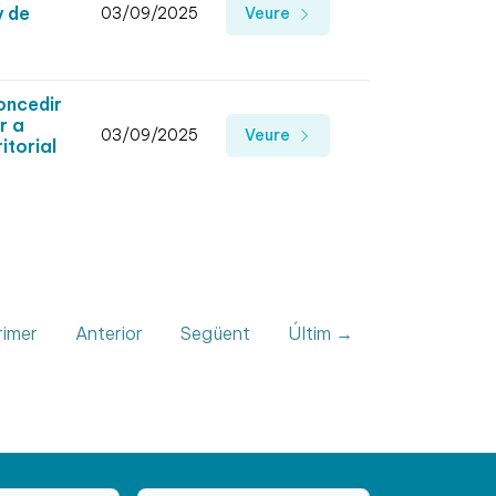
y de
03/09/2025
Veure
oncedir
r a
03/09/2025
Veure
itorial
imer
Anterior
Següent
Últim →