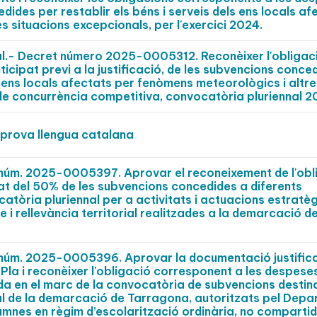
ides per restablir els béns i serveis dels ens locals af
s situacions excepcionals, per l'exercici 2024.
al.- Decret número 2025-0005312. Reconèixer l'obligaci
ipat previ a la justificació, de les subvencions conce
ls ens locals afectats per fenòmens meteorològics i altr
de concurrència competitiva, convocatòria pluriennal 2
prova llengua catalana
t núm. 2025-0005397. Aprovar el reconeixement de l'obl
t del 50% de les subvencions concedides a diferents
catòria pluriennal per a activitats i actuacions estratè
e i rellevància territorial realitzades a la demarcació d
t núm. 2025-0005396. Aprovar la documentació justific
la i reconèixer l'obligació corresponent a les despese
da en el marc de la convocatòria de subvencions destin
al de la demarcació de Tarragona, autoritzats pel Dep
umnes en règim d’escolarització ordinària, no compartid