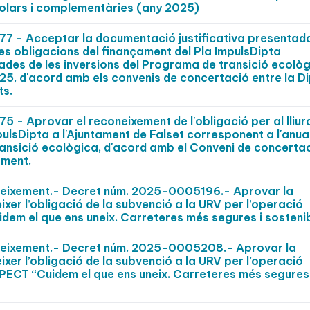
scolars i complementàries (any 2025)
 - Acceptar la documentació justificativa presentad
les obligacions del finançament del Pla ImpulsDipta
des de les inversions del Programa de transició ecològ
2025, d'acord amb els convenis de concertació entre la D
ts.
- Aprovar el reconeixement de l'obligació per al lliu
pulsDipta a l'Ajuntament de Falset corresponent a l'anua
ansició ecològica, d'acord amb el Conveni de concertac
ament.
oneixement.- Decret núm. 2025-0005196.- Aprovar la
ixer l’obligació de la subvenció a la URV per l’operació
idem el que ens uneix. Carreteres més segures i sostenib
oneixement.- Decret núm. 2025-0005208.- Aprovar la
ixer l’obligació de la subvenció a la URV per l’operació
 PECT “Cuidem el que ens uneix. Carreteres més segures 