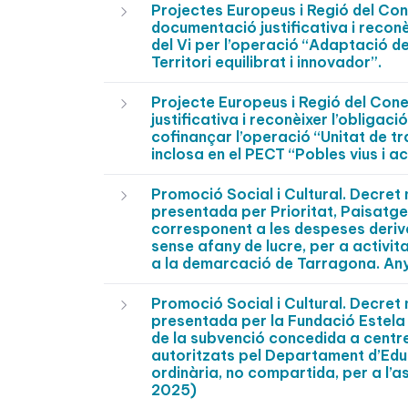
Projectes Europeus i Regió del C
documentació justificativa i reconè
del Vi per l’operació “Adaptació de
Territori equilibrat i innovador”.
Projecte Europeus i Regió del Co
justificativa i reconèixer l’obligac
cofinançar l’operació “Unitat de tra
inclosa en el PECT “Pobles vius i act
Promoció Social i Cultural. Decre
presentada per Prioritat, Paisatge 
corresponent a les despeses deriv
sense afany de lucre, per a activit
a la demarcació de Tarragona. An
Promoció Social i Cultural. Decre
presentada per la Fundació Estela 
de la subvenció concedida a centr
autoritzats pel Departament d’Edu
ordinària, no compartida, per a l’
2025)