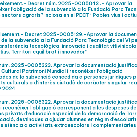
oneixement.- Decret núm. 2025-0005043 .- Aprovar la
ixer l’obligació de la subvenció a la Fundació Parc Tec
 sectors agraris” inclosa en el PECT “Pobles vius i actiu
neixement.- Decret 2025-0005129.-Aprovar la documen
ió de la subvenció a la Fundació Parc Tecnològic del Vi p
nsferència tecnològica, innovació i qualitat vitivinícola
ius. Territori equilibrat i innovador”
t núm. 2025-0005323. Aprovar la documentació justifica
Cultural Patrimoni Mundial i reconèixer l’obligació
ades de la subvenció concedida a persones jurídiques p
ats culturals o d’interès ciutadà de caràcter singular re
y 2024
t núm. 2025-0005322. Aprovar la documentació justifica
i reconèixer l'obligació corresponent a les despeses d
es privats d’educació especial de la demarcació de Tar
cació, destinades a ajudar alumnes en règim d’escolari
assistència a activitats extraescolars i complementàries