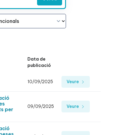
Data de
publicació
10/09/2025
Veure
ació
es
09/09/2025
Veure
ts per
ació
speses