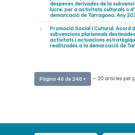
despeses derivades de la subvenci
lucre, per a activitats culturals o 
demarcació de Tarragona. Any 20
Promoció Social i Cultural. Acord 
subvencions pluriennals destinades
activitats i actuacions estratègique
realitzades a la demarcació de Ta
— 20 articles per 
Pàgina 46 de 248