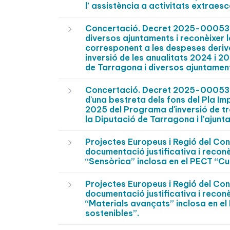
l’ assistència a activitats extrae
Concertació. Decret 2025-0005377
diversos ajuntaments i reconèixer 
corresponent a les despeses deriva
inversió de les anualitats 2024 i 
de Tarragona i diversos ajuntamen
Concertació. Decret 2025-0005375 
d'una bestreta dels fons del Pla Im
2025 del Programa d'inversió de tr
la Diputació de Tarragona i l'ajunt
Projectes Europeus i Regió del C
documentació justificativa i reconè
“Sensòrica” inclosa en el PECT “Cu
Projectes Europeus i Regió del C
documentació justificativa i reconè
“Materials avançats” inclosa en el
sostenibles”.