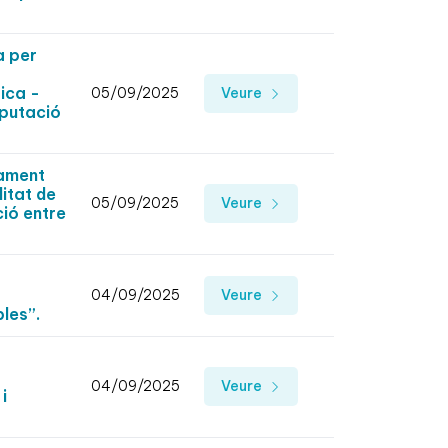
a per
ica -
05/09/2025
Veure
iputació
rament
litat de
05/09/2025
Veure
ió entre
04/09/2025
Veure
les”.
04/09/2025
Veure
i