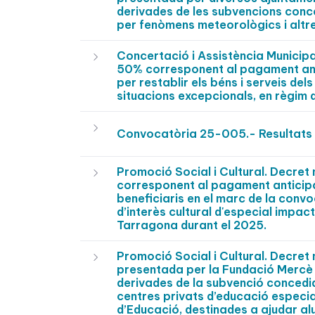
derivades de les subvencions conced
per fenòmens meteorològics i altre
Concertació i Assistència Municip
50% corresponent al pagament antic
per restablir els béns i serveis de
situacions excepcionals, en règim 
Convocatòria 25-005.- Resultats 
Promoció Social i Cultural. Decre
corresponent al pagament anticipa
beneficiaris en el marc de la convo
d’interès cultural d'especial impact
Tarragona durant el 2025.
Promoció Social i Cultural. Decre
presentada per la Fundació Mercè P
derivades de la subvenció concedi
centres privats d’educació especi
d’Educació, destinades a ajudar al