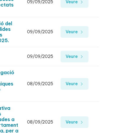
09/09/2025
Veure
ectats
ó del
dides
09/09/2025
Veure
es
025.
09/09/2025
Veure
igació
giques
08/09/2025
Veure
e
ativa
s
ades a
08/09/2025
Veure
artament
a, per a