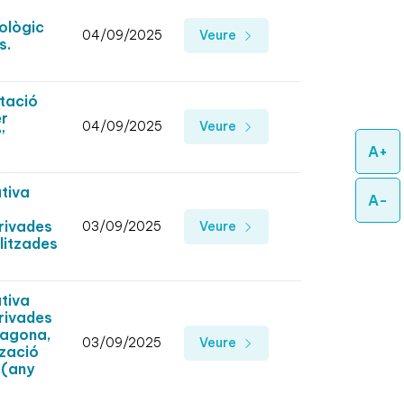
nològic
04/09/2025
Veure
s.
tació
er
04/09/2025
Veure
”
A+
tiva
A-
rivades
03/09/2025
Veure
alitzades
tiva
erivades
ragona,
03/09/2025
Veure
tzació
 (any