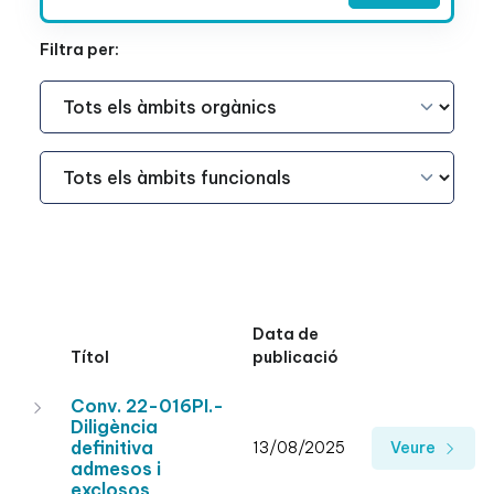
Filtra per:
Àmbit Funcional
Àmbit Funcional
Data de
Títol
publicació
Conv. 22-016PI.-
Diligència
definitiva
13/08/2025
Veure
admesos i
exclosos