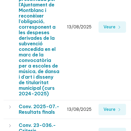
l'Ajuntament de
Montblanc i
reconèixer
l'obligació,
corresponent a
13/08/2025
Veure
les despeses
derivades de la
subvenció
concedida en el
marc de la
convocatòria
per a escoles de
música, de dansa
i d'art i disseny
de titularitat
municipal (curs
2024-2025)
Conv. 2025-07.-
13/08/2025
Veure
Resultats finals
Conv. 23-036.-
Criteris