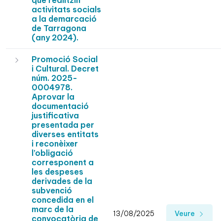
que realitzin
activitats socials
a la demarcació
de Tarragona
(any 2024).
Promoció Social
i Cultural. Decret
núm. 2025-
0004978.
Aprovar la
documentació
justificativa
presentada per
diverses entitats
i reconèixer
l’obligació
corresponent a
les despeses
derivades de la
subvenció
concedida en el
marc de la
13/08/2025
Veure
convocatòria de