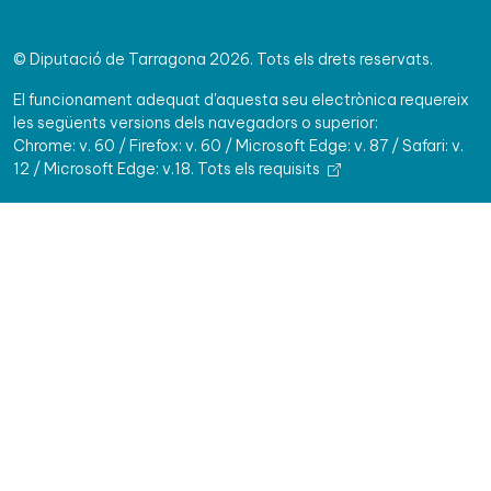
© Diputació de Tarragona 2026. Tots els drets reservats.
El funcionament adequat d'aquesta seu electrònica requereix
les següents versions dels navegadors o superior:
Chrome: v. 60 / Firefox: v. 60 / Microsoft Edge: v. 87 / Safari: v.
12 / Microsoft Edge: v.18.
Tots els requisits