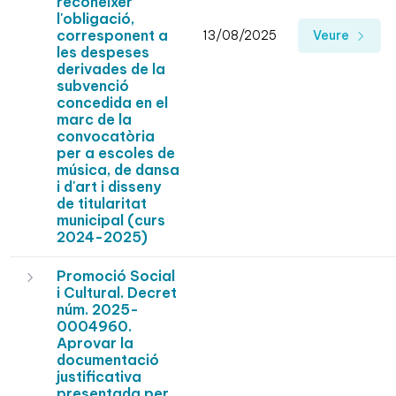
reconèixer
l'obligació,
corresponent a
13/08/2025
Veure
les despeses
derivades de la
subvenció
concedida en el
marc de la
convocatòria
per a escoles de
música, de dansa
i d'art i disseny
de titularitat
municipal (curs
2024-2025)
Promoció Social
i Cultural. Decret
núm. 2025-
0004960.
Aprovar la
documentació
justificativa
presentada per