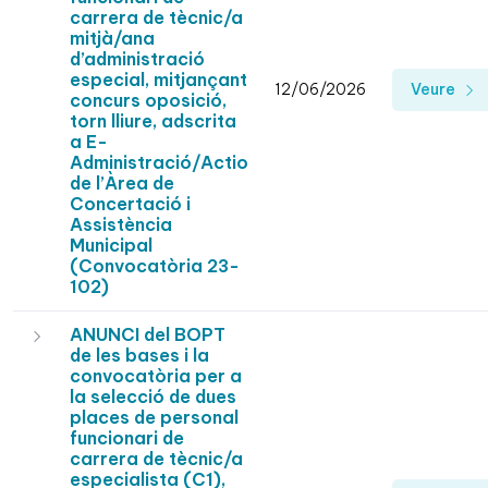
carrera de tècnic/a
mitjà/ana
d’administració
especial, mitjançant
12/06/2026
Veure
concurs oposició,
torn lliure, adscrita
a E-
Administració/Actio
de l’Àrea de
Concertació i
Assistència
Municipal
(Convocatòria 23-
102)
ANUNCI del BOPT
de les bases i la
convocatòria per a
la selecció de dues
places de personal
funcionari de
carrera de tècnic/a
especialista (C1),