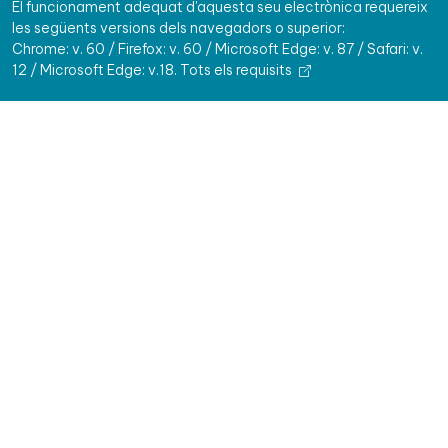
El funcionament adequat d'aquesta seu electrònica requereix
les següents versions dels navegadors o superior:
Chrome: v. 60 / Firefox: v. 60 / Microsoft Edge: v. 87 / Safari: v.
12 / Microsoft Edge: v.18.
Tots els requisits