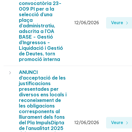
convocatòria 23-
009 PI per a la
selecció d'una
plaça
12/06/2026
Veure
d'administratiu,
adscrita a l'OA
BASE - Gestió
d'Ingressos -
Liquidació i Gestió
de Deutes, torn
promoció interna
ANUNCI
d’acceptació de les
justificacions
presentades per
diversos ens locals i
reconeixement de
les obligacions
corresponents al
lliurament dels fons
del Pla ImpulsDipta
12/06/2026
Veure
de l'anualitat 2025