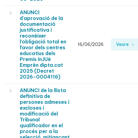
ANUNCI
d'aprovació de la
documentació
justificativa i
reconèixer
l’obligació total en
16/06/2026
Veure
favor dels centres
educatius dels
Premis InJUè
Emprèn dipta.cat
2025 (Decret
2026-0004116)
ANUNCI de la llista
definitiva de
persones admeses i
excloses i
modificació del
Tribunal
qualificador en el
procés per a la
selecció, mitjançant