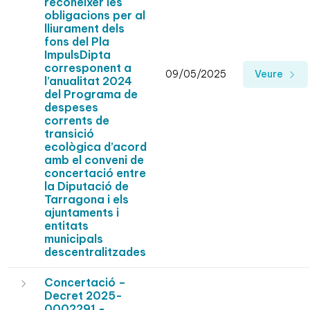
reconèixer les
obligacions per al
lliurament dels
fons del Pla
ImpulsDipta
corresponent a
09/05/2025
Veure
l’anualitat 2024
del Programa de
despeses
corrents de
transició
ecològica d’acord
amb el conveni de
concertació entre
la Diputació de
Tarragona i els
ajuntaments i
entitats
municipals
descentralitzades
Concertació –
Decret 2025-
0002291 -