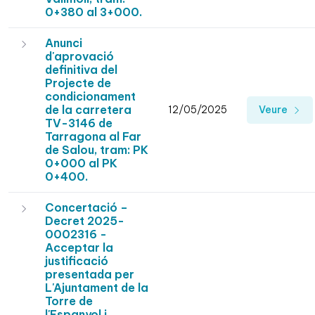
0+380 al 3+000.
Anunci
d'aprovació
definitiva del
Projecte de
condicionament
de la carretera
12/05/2025
Veure
TV-3146 de
Tarragona al Far
de Salou, tram: PK
0+000 al PK
0+400.
Concertació –
Decret 2025-
0002316 -
Acceptar la
justificació
presentada per
L'Ajuntament de la
Torre de
l'Espanyol i