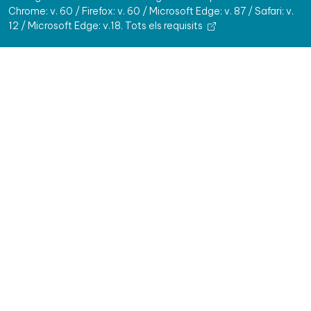
Chrome: v. 60 / Firefox: v. 60 / Microsoft Edge: v. 87 / Safari: v.
12 / Microsoft Edge: v.18.
Tots els requisits