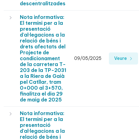
descentralitzades
Nota informativa:
El termini per a la
presentació
d'al·legacions a la
relació de béns i
drets afectats del
Projecte de
condicionament
09/05/2025
Veure
de la carretera T-
203 de la TP-2031
a la Riera de Gaià
pel Catllar, tram
0+000 al 3+570,
finalitza el dia 29
de maig de 2025
Nota informativa:
El termini per a la
presentació
d'al·legacions a la
relació de béns i