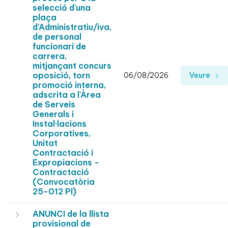
selecció d'una
plaça
d'Administratiu/iva,
de personal
funcionari de
carrera,
mitjançant concurs
oposició, torn
06/08/2026
Veure
promoció interna,
adscrita a l'Àrea
de Serveis
Generals i
Instal·lacions
Corporatives,
Unitat
Contractació i
Expropiacions -
Contractació
(Convocatòria
25-012 PI)
ANUNCI de la llista
provisional de