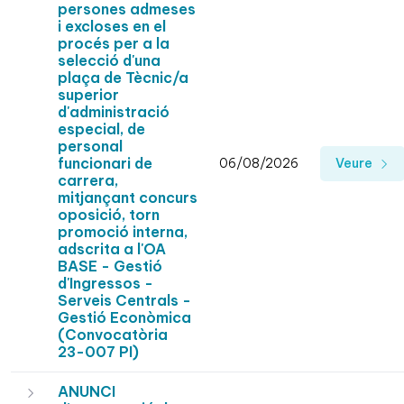
persones admeses
i excloses en el
procés per a la
selecció d'una
plaça de Tècnic/a
superior
d'administració
especial, de
personal
funcionari de
06/08/2026
Veure
carrera,
mitjançant concurs
oposició, torn
promoció interna,
adscrita a l'OA
BASE - Gestió
d'Ingressos -
Serveis Centrals -
Gestió Econòmica
(Convocatòria
23-007 PI)
ANUNCI