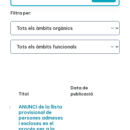
Filtra per:
Àmbit Funcional
Àmbit Funcional
Data de
Títol
publicació
ANUNCI de la llista
provisional de
persones admeses
i excloses en el
procés per a la