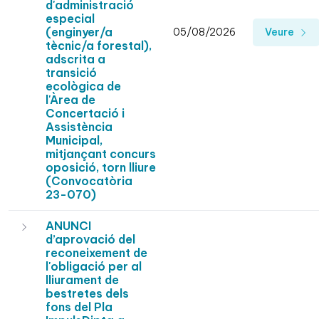
d'administració
especial
(enginyer/a
05/08/2026
Veure
tècnic/a forestal),
adscrita a
transició
ecològica de
l'Àrea de
Concertació i
Assistència
Municipal,
mitjançant concurs
oposició, torn lliure
(Convocatòria
23-070)
ANUNCI
d’aprovació del
reconeixement de
l'obligació per al
lliurament de
bestretes dels
fons del Pla