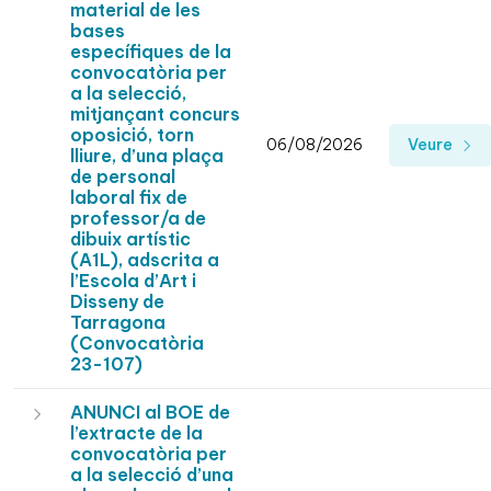
material de les
bases
específiques de la
convocatòria per
a la selecció,
mitjançant concurs
oposició, torn
06/08/2026
Veure
lliure, d’una plaça
de personal
laboral fix de
professor/a de
dibuix artístic
(A1L), adscrita a
l’Escola d’Art i
Disseny de
Tarragona
(Convocatòria
23-107)
ANUNCI al BOE de
l’extracte de la
convocatòria per
a la selecció d’una