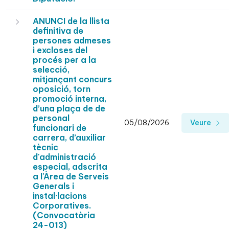
ANUNCI de la llista
definitiva de
persones admeses
i excloses del
procés per a la
selecció,
mitjançant concurs
oposició, torn
promoció interna,
d’una plaça de de
personal
05/08/2026
Veure
funcionari de
carrera, d’auxiliar
tècnic
d'administració
especial, adscrita
a l'Àrea de Serveis
Generals i
instal·lacions
Corporatives.
(Convocatòria
24-013)