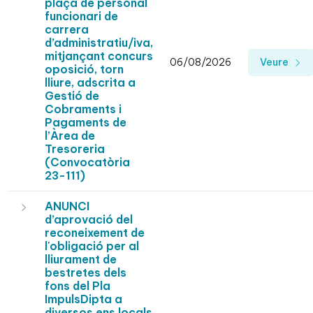
plaça de personal
funcionari de
carrera
d’administratiu/iva,
mitjançant concurs
06/08/2026
Veure
oposició, torn
lliure, adscrita a
Gestió de
Cobraments i
Pagaments de
l’Àrea de
Tresoreria
(Convocatòria
23-111)
ANUNCI
d’aprovació del
reconeixement de
l'obligació per al
lliurament de
bestretes dels
fons del Pla
ImpulsDipta a
diversos ens locals