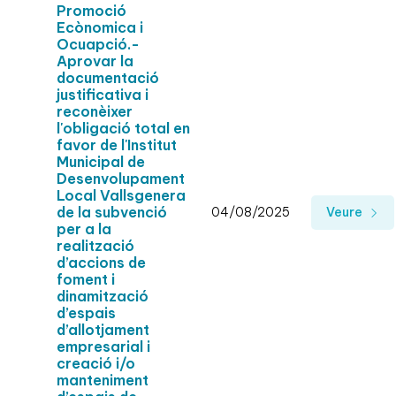
Promoció
Ecònomica i
Ocuapció.-
Aprovar la
documentació
justificativa i
reconèixer
l'obligació total en
favor de l'Institut
Municipal de
Desenvolupament
Local Vallsgenera
de la subvenció
04/08/2025
Veure
per a la
realització
d’accions de
foment i
dinamització
d’espais
d’allotjament
empresarial i
creació i/o
manteniment