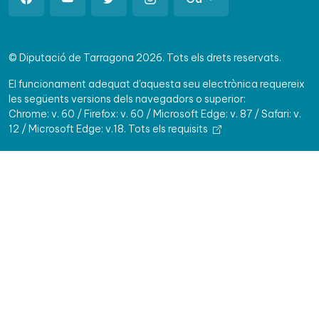
© Diputació de Tarragona 2026. Tots els drets reservats.
El funcionament adequat d'aquesta seu electrònica requereix
les següents versions dels navegadors o superior:
Chrome: v. 60 / Firefox: v. 60 / Microsoft Edge: v. 87 / Safari: v.
12 / Microsoft Edge: v.18.
Tots els requisits