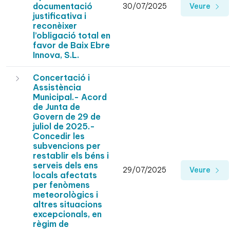
documentació
30/07/2025
Veure
justificativa i
reconèixer
l’obligació total en
favor de Baix Ebre
Innova, S.L.
Concertació i
Assistència
Municipal.- Acord
de Junta de
Govern de 29 de
juliol de 2025.-
Concedir les
subvencions per
restablir els béns i
serveis dels ens
29/07/2025
Veure
locals afectats
per fenòmens
meteorològics i
altres situacions
excepcionals, en
règim de