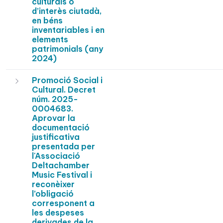
culturals o
d’interès ciutadà,
en béns
inventariables i en
elements
patrimonials (any
2024)
Promoció Social i
Cultural. Decret
núm. 2025-
0004683.
Aprovar la
documentació
justificativa
presentada per
l'Associació
Deltachamber
Music Festival i
reconèixer
l’obligació
corresponent a
les despeses
derivades de la