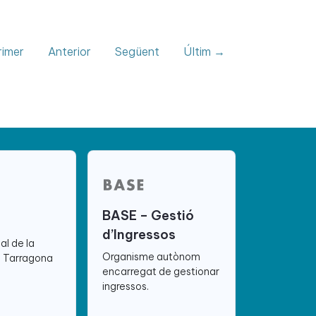
imer
Anterior
Següent
Últim →
BASE – Gestió
d’Ingressos
ial de la
Organisme autònom
e Tarragona
encarregat de gestionar
ingressos.