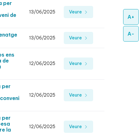
a per
13/06/2025
Veure
veni de
A+
A-
renatge
13/06/2025
Veure
os ens
a de
12/06/2025
Veure
a
 per
12/06/2025
Veure
 conveni
 per
pesa
12/06/2025
Veure
re la