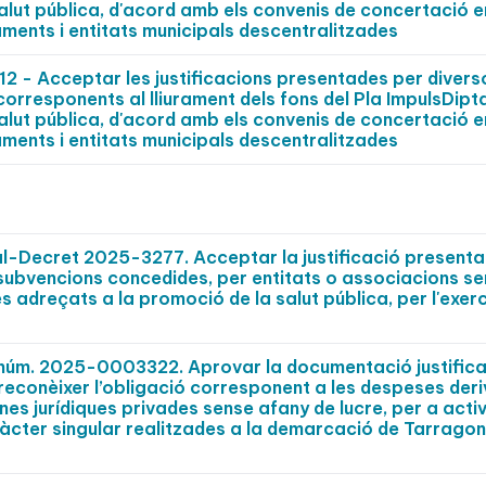
alut pública, d'acord amb els convenis de concertació e
aments i entitats municipals descentralitzades
- Acceptar les justificacions presentades per divers
 corresponents al lliurament dels fons del Pla ImpulsDipt
alut pública, d'acord amb els convenis de concertació e
aments i entitats municipals descentralitzades
al-Decret 2025-3277. Acceptar la justificació presenta
es subvencions concedides, per entitats o associacions s
 adreçats a la promoció de la salut pública, per l'exerc
t núm. 2025-0003322. Aprovar la documentació justifica
 reconèixer l’obligació corresponent a les despeses der
es jurídiques privades sense afany de lucre, per a activ
aràcter singular realitzades a la demarcació de Tarrago