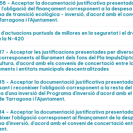
 - Acceptar la documentació justificativa presentad
er l'obligació del finançament corresponent a la despesa
ma de transició ecològica - inversió, d'acord amb el con
Tarragona i l'Ajuntament.
 d'actuacions puntuals de millores en la seguretat i el d
a la N-420
- Acceptar les justificacions presentades per divers
 corresponents al lliurament dels fons del Pla ImpulsDipt
ultura, d’acord amb els convenis de concertació entre l
aments i entitats municipals descentralitzades
 - Acceptar la documentació justificativa presentada
ant i reconèixer l'obligació corresponent a la resta del
 d'una inversió del Programa d'inversió d'acord amb el
de Tarragona i l'Ajuntament.
 - Acceptar la documentació justificativa presentada
èixer l'obligació corresponent al finançament de la des
a d'inversió, d'acord amb el conveni de concertació ent
ent.