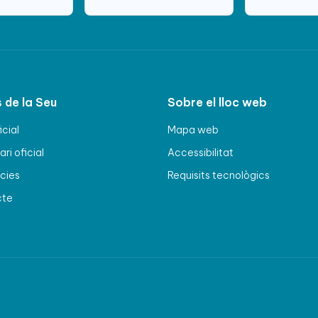
 de la Seu
Sobre el lloc web
icial
Mapa web
ri oficial
Accessibilitat
cies
Requisits tecnològics
cte