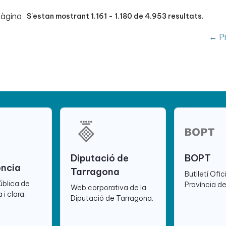
pàgina
S'estan mostrant 1.161 - 1.180 de 4.953 resultats.
← Pr
Diputació de
BOPT
ència
Tarragona
Butlletí Ofic
ública de
Província d
Web corporativa de la
 i clara.
Diputació de Tarragona.