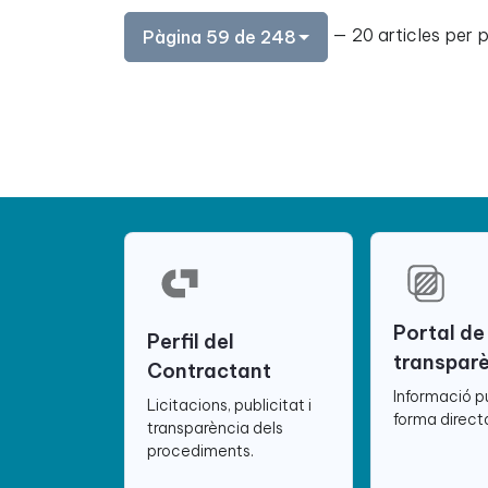
— 20 articles per 
Pàgina 59 de 248
Portal de
Perfil del
transpar
Contractant
Informació p
Licitacions, publicitat i
forma directa
transparència dels
procediments.