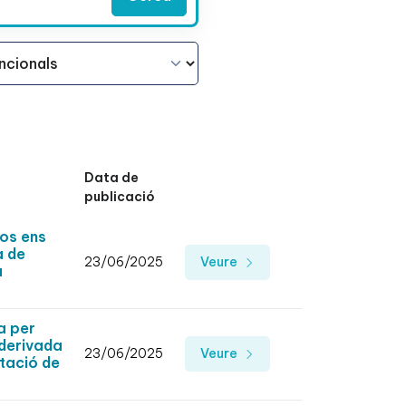
Data de
publicació
os ens
a de
23/06/2025
Veure
a
a per
 derivada
23/06/2025
Veure
utació de