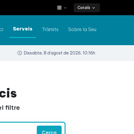
Català
Serveis
ci
Tràmits
Sobre la Seu
Dissabte, 8 d’agost de 2026, 10:16h
cis
 filtre
Cerca