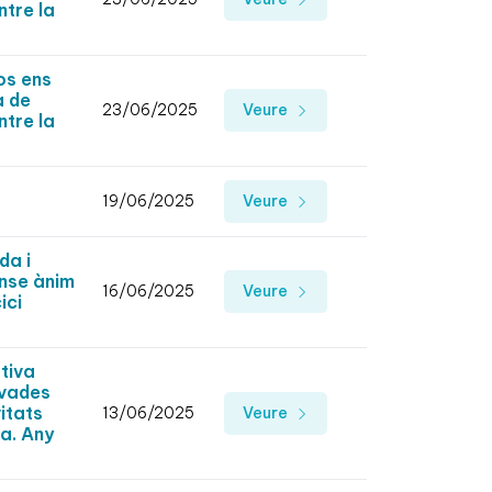
ntre la
os ens
a de
23/06/2025
Veure
ntre la
19/06/2025
Veure
da i
ense ànim
16/06/2025
Veure
ici
tiva
ivades
itats
13/06/2025
Veure
na. Any