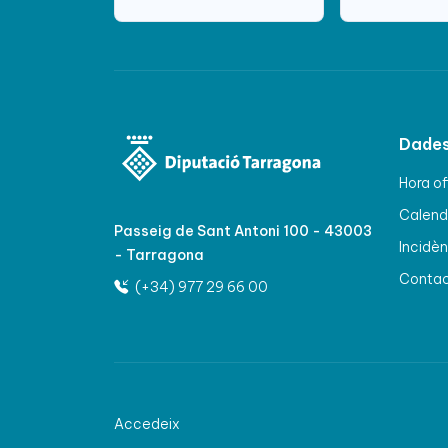
Dades
Hora of
Calenda
Passeig de Sant Antoni 100 - 43003
Incidèn
- Tarragona
Conta
(+34) 977 29 66 00
Accedeix