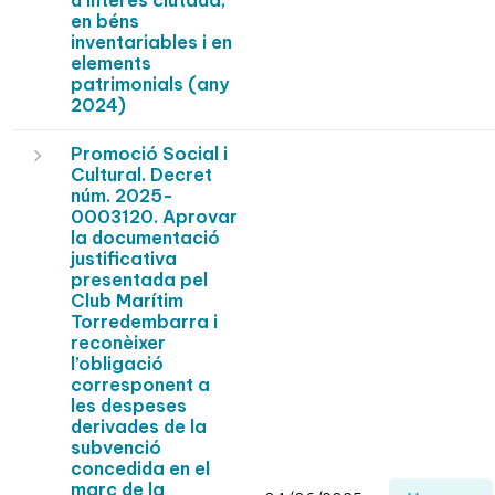
d’interès ciutadà,
en béns
inventariables i en
elements
patrimonials (any
2024)
Promoció Social i
Cultural. Decret
núm. 2025-
0003120. Aprovar
la documentació
justificativa
presentada pel
Club Marítim
Torredembarra i
reconèixer
l’obligació
corresponent a
les despeses
derivades de la
subvenció
concedida en el
marc de la