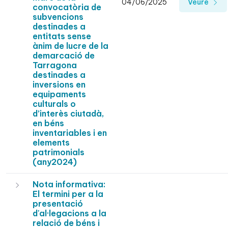
04/06/2025
Veure
convocatòria de
subvencions
destinades a
entitats sense
ànim de lucre de la
demarcació de
Tarragona
destinades a
inversions en
equipaments
culturals o
d’interès ciutadà,
en béns
inventariables i en
elements
patrimonials
(any2024)
Nota informativa:
El termini per a la
presentació
d'al·legacions a la
relació de béns i