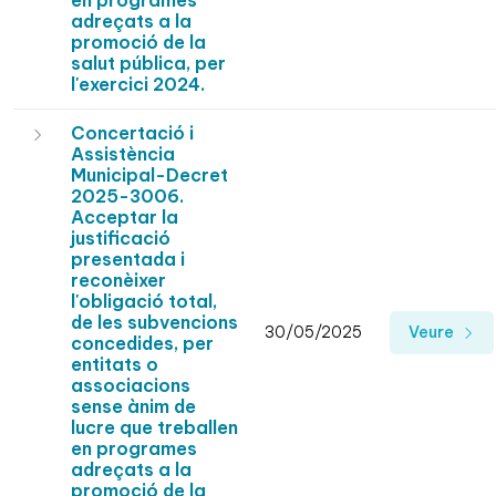
en programes
adreçats a la
promoció de la
salut pública, per
l'exercici 2024.
Concertació i
Assistència
Municipal-Decret
2025-3006.
Acceptar la
justificació
presentada i
reconèixer
l'obligació total,
de les subvencions
30/05/2025
Veure
concedides, per
entitats o
associacions
sense ànim de
lucre que treballen
en programes
adreçats a la
promoció de la