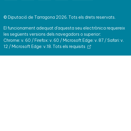
© Diputació de Tarragona 2026. Tots els drets reservats.
El funcionament adequat d'aquesta seu electrònica requereix
les següents versions dels navegadors o superior:
Chrome: v. 60 / Firefox: v. 60 / Microsoft Edge: v. 87 / Safari: v.
12 / Microsoft Edge: v.18.
Tots els requisits