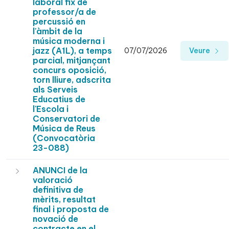
laboral fix de
professor/a de
percussió en
l'àmbit de la
música moderna i
jazz (A1L), a temps
07/07/2026
Veure
parcial, mitjançant
concurs oposició,
torn lliure, adscrita
als Serveis
Educatius de
l'Escola i
Conservatori de
Música de Reus
(Convocatòria
23-088)
ANUNCI de la
valoració
definitiva de
mèrits, resultat
final i proposta de
novació de
contracte en el