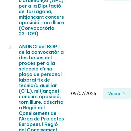
d’ordenança (APL)
per a la Diputació
de Tarragona,
mitjançant concurs
oposició, torn lliure
(Convocatòria
23-109)
ANUNCI del BOPT
de la convocatòria
i les bases del
procés per a la
selecció d’una
plaça de personal
laboral fix de
tècnic/a auxiliar
(C1L), mitjançant
09/07/2026
Veure
concurs oposició,
torn lliure, adscrita
a Regió del
Coneixement de
l’Àrea de Projectes
Europeus i Regió
del Coneixement