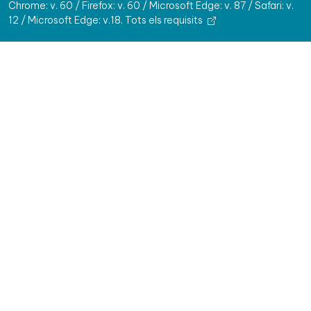
Chrome: v. 60 / Firefox: v. 60 / Microsoft Edge: v. 87 / Safari: v.
12 / Microsoft Edge: v.18.
Tots els requisits