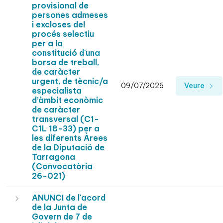
provisional de
persones admeses
i excloses del
procés selectiu
per a la
constitució d'una
borsa de treball,
de caràcter
urgent, de tècnic/a
09/07/2026
Veure
especialista
d’àmbit econòmic
de caràcter
transversal (C1-
C1L 18-33) per a
les diferents Àrees
de la Diputació de
Tarragona
(Convocatòria
26-021)
ANUNCI de l'acord
de la Junta de
Govern de 7 de