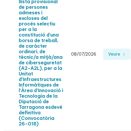
llista provisional
de persones
admeses i
excloses del
procés selectiu
per a la
constitució d'una
borsa de treball,
de caràcter
ordinari, de
08/07/2026
Veure
tècnic/a mitjà/ana
de ciberseguretat
(A2-A2L), per a la
Unitat
d’Infraestructures
Informàtiques de
l’Àrea d’Innovació i
Tecnologia de la
Diputació de
Tarragona esdevé
definitiva
(Convocatòria
26-018)