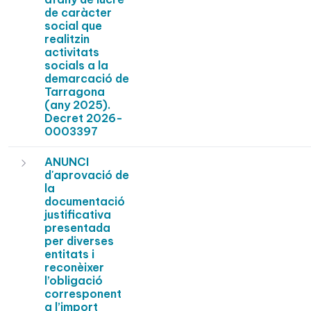
de caràcter
social que
realitzin
activitats
socials a la
demarcació de
Tarragona
(any 2025).
Decret 2026-
0003397
ANUNCI
d'aprovació de
la
documentació
justificativa
presentada
per diverses
entitats i
reconèixer
l’obligació
corresponent
a l’import