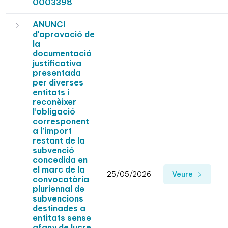
0003398
ANUNCI
d'aprovació de
la
documentació
justificativa
presentada
per diverses
entitats i
reconèixer
l’obligació
corresponent
a l’import
restant de la
subvenció
concedida en
el marc de la
25/05/2026
Veure
convocatòria
pluriennal de
subvencions
destinades a
entitats sense
afany de lucre