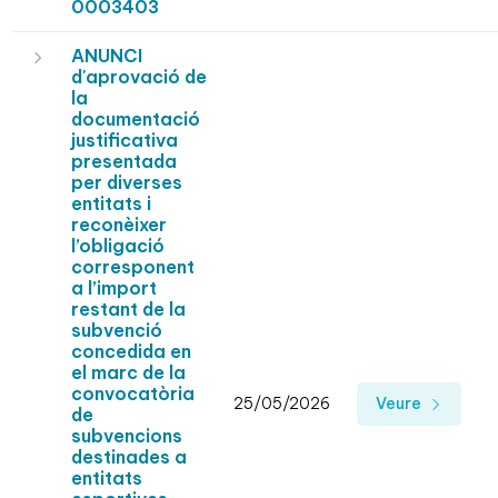
0003403
ANUNCI
d'aprovació de
la
documentació
justificativa
presentada
per diverses
entitats i
reconèixer
l’obligació
corresponent
a l’import
restant de la
subvenció
concedida en
el marc de la
convocatòria
25/05/2026
Veure
de
subvencions
destinades a
entitats