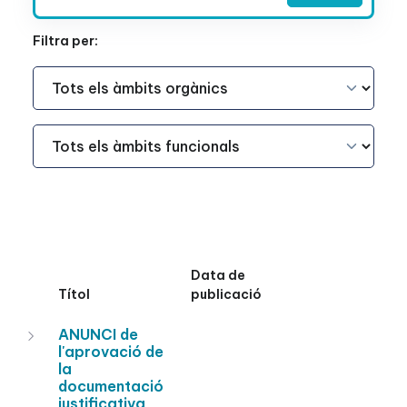
Filtra per:
Àmbit Funcional
Àmbit Funcional
Data de
Títol
publicació
ANUNCI de
l'aprovació de
la
documentació
justificativa