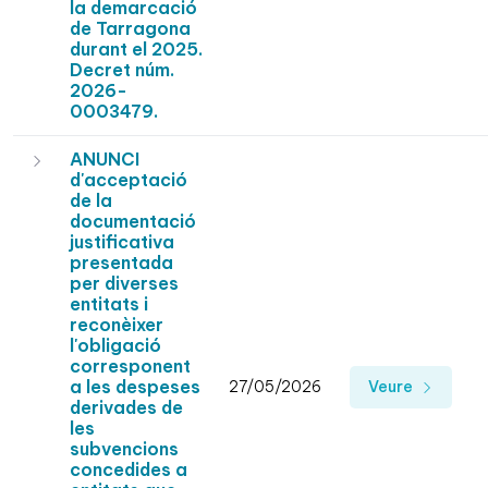
la demarcació
de Tarragona
durant el 2025.
Decret núm.
2026-
0003479.
ANUNCI
d'acceptació
de la
documentació
justificativa
presentada
per diverses
entitats i
reconèixer
l'obligació
corresponent
a les despeses
27/05/2026
Veure
derivades de
les
subvencions
concedides a