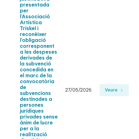
presentada
per
l'Associació
Artística
Triskel i
reconèixer
l’obligació
corresponent
a les despeses
derivades de
la subvenció
concedida en
el marc de la
convocatòria
de
27/05/2026
Veure
subvencions
destinades a
persones
jurídiques
privades sense
ànim de lucre
per a la
realització