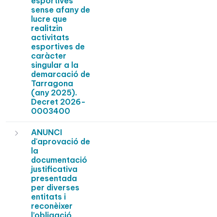
esportives
sense afany de
lucre que
realitzin
activitats
esportives de
caràcter
singular a la
demarcació de
Tarragona
(any 2025).
Decret 2026-
0003400
ANUNCI
d'aprovació de
la
documentació
justificativa
presentada
per diverses
entitats i
reconèixer
l’obligació