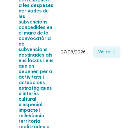
a les despeses
derivades de
les
subvencions
concedides en
el marc de la
convocatòria
de
subvencions
27/05/2026
Veure
destinades als
ens locals i ens
que en
depenen per a
activitats i
actuacions
estratègiques
d’interès
cultural
d'especial
impacte i
rellevància
territorial
realitzades a