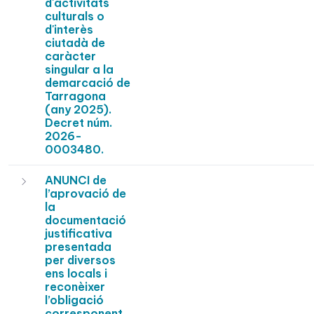
d'activitats
culturals o
d'interès
ciutadà de
caràcter
singular a la
demarcació de
Tarragona
(any 2025).
Decret núm.
2026-
0003480.
ANUNCI de
l’aprovació de
la
documentació
justificativa
presentada
per diversos
ens locals i
reconèixer
l’obligació
corresponent