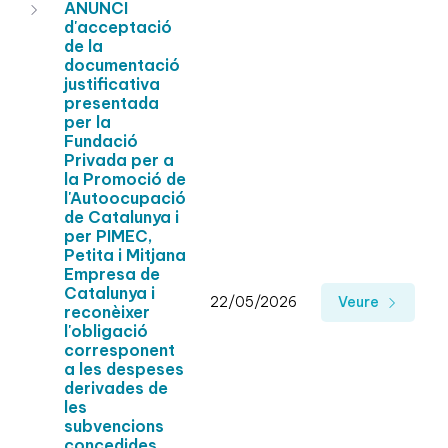
ANUNCI
d'acceptació
de la
documentació
justificativa
presentada
per la
Fundació
Privada per a
la Promoció de
l'Autoocupació
de Catalunya i
per PIMEC,
Petita i Mitjana
Empresa de
Catalunya i
22/05/2026
Veure
reconèixer
l'obligació
corresponent
a les despeses
derivades de
les
subvencions
concedides