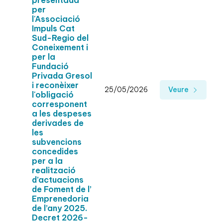
presentada
per
l'Associació
Impuls Cat
Sud-Regio del
Coneixement i
per la
Fundació
Privada Gresol
i reconèixer
25/05/2026
Veure
l'obligació
corresponent
a les despeses
derivades de
les
subvencions
concedides
per a la
realització
d’actuacions
de Foment de l’
Emprenedoria
de l’any 2025.
Decret 2026-