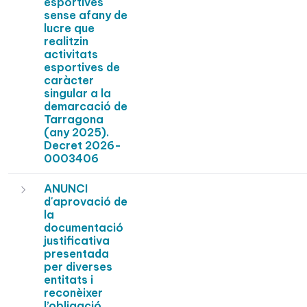
esportives
sense afany de
lucre que
realitzin
activitats
esportives de
caràcter
singular a la
demarcació de
Tarragona
(any 2025).
Decret 2026-
0003406
ANUNCI
d'aprovació de
la
documentació
justificativa
presentada
per diverses
entitats i
reconèixer
l’obligació