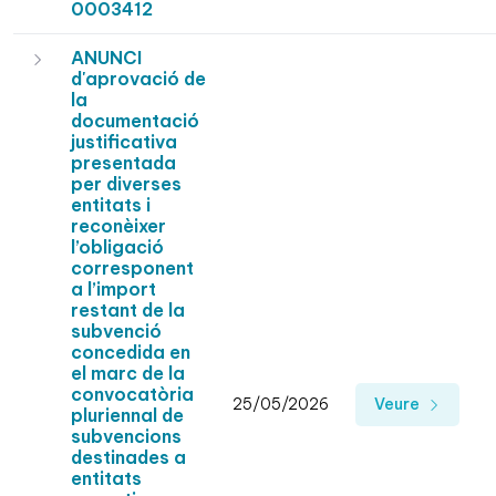
0003412
ANUNCI
d'aprovació de
la
documentació
justificativa
presentada
per diverses
entitats i
reconèixer
l’obligació
corresponent
a l’import
restant de la
subvenció
concedida en
el marc de la
convocatòria
25/05/2026
Veure
pluriennal de
subvencions
destinades a
entitats