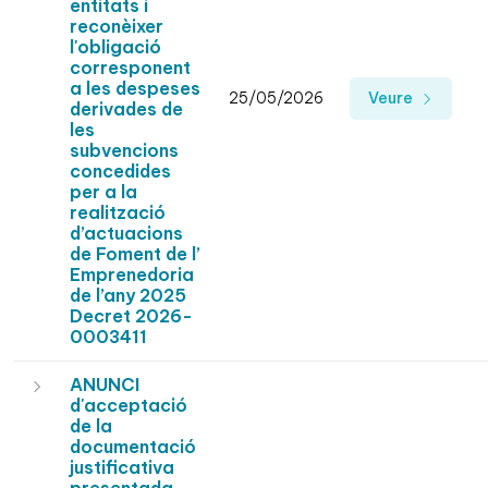
entitats i
reconèixer
l'obligació
corresponent
a les despeses
25/05/2026
Veure
derivades de
les
subvencions
concedides
per a la
realització
d’actuacions
de Foment de l’
Emprenedoria
de l’any 2025
Decret 2026-
0003411
ANUNCI
d'acceptació
de la
documentació
justificativa