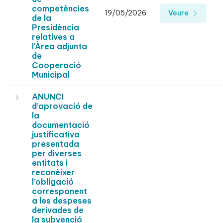
competències
19/05/2026
Veure
de la
Presidència
relatives a
l'Àrea adjunta
de
Cooperació
Municipal
ANUNCI
d’aprovació de
la
documentació
justificativa
presentada
per diverses
entitats i
reconèixer
l’obligació
corresponent
a les despeses
derivades de
la subvenció