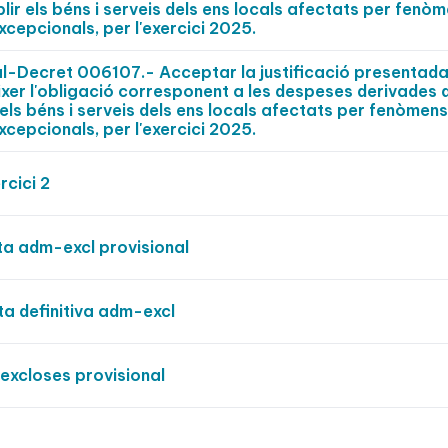
ir els béns i serveis dels ens locals afectats per fenò
xcepcionals, per l'exercici 2025.
al-Decret 006107.- Acceptar la justificació presentada
xer l'obligació corresponent a les despeses derivades d
els béns i serveis dels ens locals afectats per fenòmens
xcepcionals, per l'exercici 2025.
cici 2
ta adm-excl provisional
ta definitiva adm-excl
excloses provisional