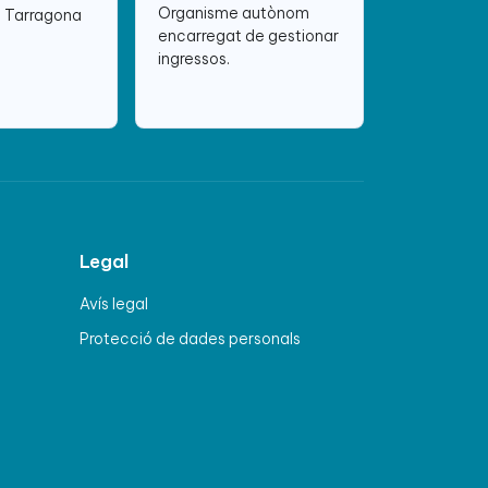
Organisme autònom
e Tarragona
encarregat de gestionar
ingressos.
Legal
Avís legal
Protecció de dades personals