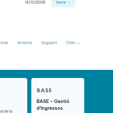
15/10/2025
Veure
imer
Anterior
Següent
Últim →
BASE – Gestió
d’Ingressos
ial de la