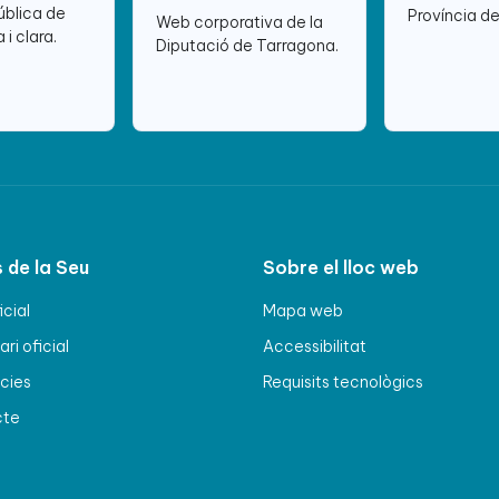
ública de
Província d
Web corporativa de la
 i clara.
Diputació de Tarragona.
 de la Seu
Sobre el lloc web
icial
Mapa web
ri oficial
Accessibilitat
cies
Requisits tecnològics
cte