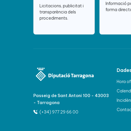
Informació p
Licitacions, publicitat i
forma directa
transparència dels
procediments.
Dades
Hora of
Calenda
Passeig de Sant Antoni 100 - 43003
Incidèn
- Tarragona
Conta
(+34) 977 29 66 00