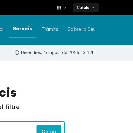
Català
Serveis
ci
Tràmits
Sobre la Seu
Divendres, 7 d’agost de 2026, 13:42h
cis
 filtre
Cerca