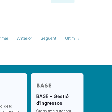
imer
Anterior
Següent
Últim →
BASE – Gestió
d’Ingressos
ial de la
Organisme autònom
e Tarragona