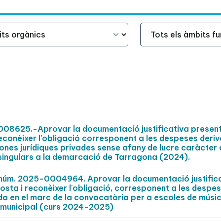
Àmbit Funcional
008625.-Aprovar la documentació justificativa presen
econèixer l'obligació corresponent a les despeses deri
nes jurídiques privades sense afany de lucre caràcter 
s singulars a la demarcació de Tarragona (2024).
t núm. 2025-0004964. Aprovar la documentació justific
sta i reconèixer l'obligació, corresponent a les despe
a en el marc de la convocatòria per a escoles de músic
tat municipal (curs 2024-2025)