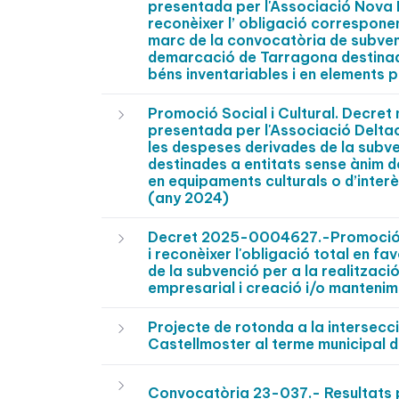
presentada per l'Associació Nova 
reconèixer l’ obligació correspone
marc de la convocatòria de subvenc
demarcació de Tarragona destinades
béns inventariables i en elements 
Promoció Social i Cultural. Decre
presentada per l'Associació Deltac
les despeses derivades de la subv
destinades a entitats sense ànim d
en equipaments culturals o d’interè
(any 2024)
Decret 2025-0004627.-Promoció E
i reconèixer l'obligació total en f
de la subvenció per a la realitzaci
empresarial i creació i/o mantenim
Projecte de rotonda a la intersecc
Castellmoster al terme municipal d
Convocatòria 23-037.- Resultats p