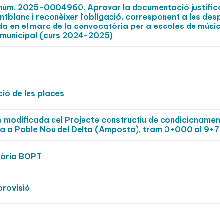
t núm. 2025-0004960. Aprovar la documentació justific
tblanc i reconèixer l'obligació, corresponent a les de
a en el marc de la convocatòria per a escoles de músic
tat municipal (curs 2024-2025)
ció de les places
ts modificada del Projecte constructiu de condicionamen
ta a Poble Nou del Delta (Amposta), tram 0+000 al 9+
tòria BOPT
provisió