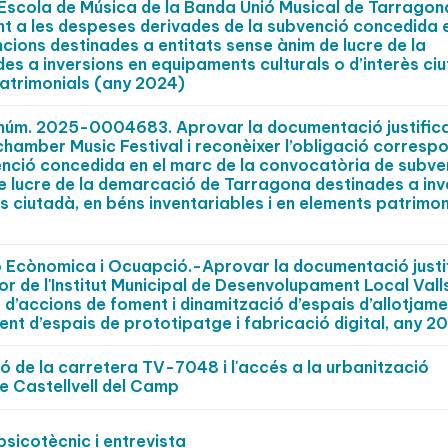
Escola de Música de la Banda Unió Musical de Tarragona
nt a les despeses derivades de la subvenció concedida e
ions destinades a entitats sense ànim de lucre de la
 a inversions en equipaments culturals o d’interès ciu
patrimonials (any 2024)
t núm. 2025-0004683. Aprovar la documentació justific
hamber Music Festival i reconèixer l’obligació corresp
enció concedida en el marc de la convocatòria de subve
e lucre de la demarcació de Tarragona destinades a inv
s ciutadà, en béns inventariables i en elements patrimon
cònomica i Ocuapció.-Aprovar la documentació justif
avor de l'Institut Municipal de Desenvolupament Local Val
ó d’accions de foment i dinamització d’espais d’allotjam
ent d’espais de prototipatge i fabricació digital, any 2
ió de la carretera TV-7048 i l'accés a la urbanització
e Castellvell del Camp
sicotècnic i entrevista