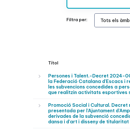
Àmbit Funcional
Filtra per:
Títol
Persones i Talent.-Decret 2024-0
la Federació Catalana d'Escacs i r
les subvencions concedides a perso
que realitzin activitats esportive
Promoció Social i Cultural. Decre
presentada per l'Ajuntament d'Ampo
derivades de la subvenció concedid
dansa i d'art i disseny de titulari