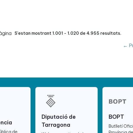
àgina
S'estan mostrant 1.001 - 1.020 de 4.955 resultats.
← Pr
Diputació de
BOPT
ència
Tarragona
Butlletí Ofic
ública de
Província d