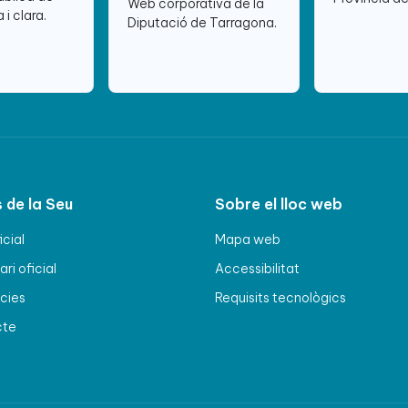
Web corporativa de la
 i clara.
Diputació de Tarragona.
 de la Seu
Sobre el lloc web
icial
Mapa web
ri oficial
Accessibilitat
cies
Requisits tecnològics
cte