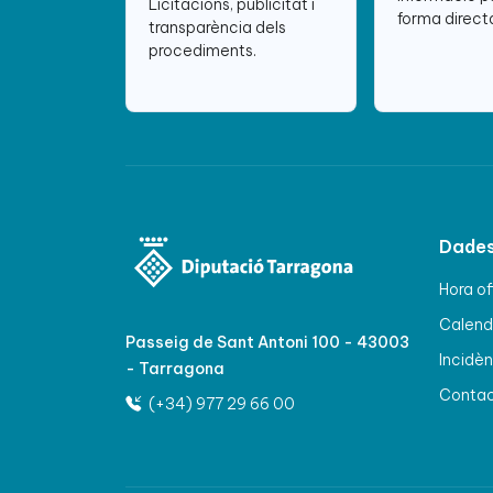
Licitacions, publicitat i
forma directa
transparència dels
procediments.
Dades
Hora of
Calenda
Passeig de Sant Antoni 100 - 43003
Incidèn
- Tarragona
Conta
(+34) 977 29 66 00