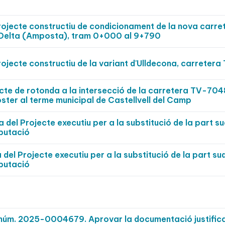
Projecte constructiu de condicionament de la nova carre
l Delta (Amposta), tram 0+000 al 9+790
rojecte constructiu de la variant d'Ulldecona, carreter
ecte de rotonda a la intersecció de la carretera TV-7048
oster al terme municipal de Castellvell del Camp
del Projecte executiu per a la substitució de la part su
iputació
del Projecte executiu per a la substitució de la part sud
iputació
t núm. 2025-0004679. Aprovar la documentació justific