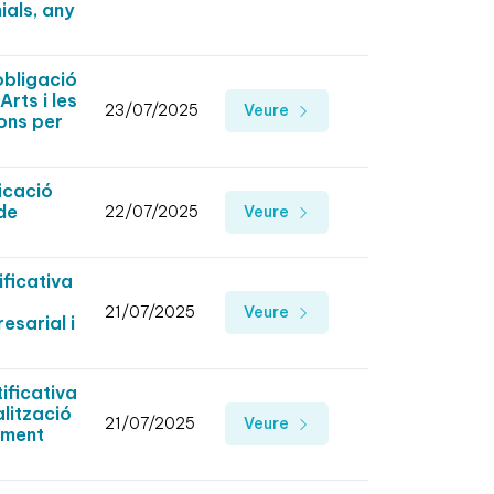
ials, any
obligació
rts i les
23/07/2025
Veure
ons per
icació
de
22/07/2025
Veure
ficativa
21/07/2025
Veure
esarial i
ficativa
alització
21/07/2025
Veure
iment