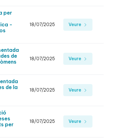
a per
ica -
18/07/2025
Veure
sos
esentada
ades de
18/07/2025
Veure
enòmens
sentada
es de la
18/07/2025
Veure
ció
peses
18/07/2025
Veure
ts per