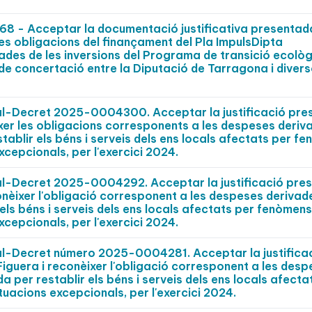
 - Acceptar la documentació justificativa presentad
les obligacions del finançament del Pla ImpulsDipta
des de les inversions del Programa de transició ecològ
 de concertació entre la Diputació de Tarragona i diver
pal-Decret 2025-0004300. Acceptar la justificació pr
xer les obligacions corresponents a les despeses deriv
tablir els béns i serveis dels ens locals afectats per f
xcepcionals, per l'exercici 2024.
pal-Decret 2025-0004292. Acceptar la justificació pre
onèixer l'obligació corresponent a les despeses derivad
els béns i serveis dels ens locals afectats per fenòmens
xcepcionals, per l'exercici 2024.
al-Decret número 2025-0004281. Acceptar la justifica
Figuera i reconèixer l'obligació corresponent a les des
 per restablir els béns i serveis dels ens locals afecta
tuacions excepcionals, per l'exercici 2024.