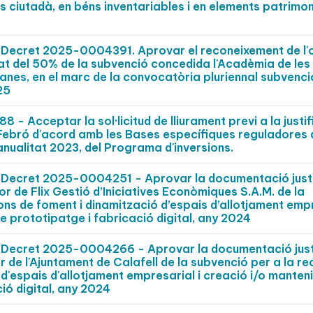
s ciutadà, en béns inventariables i en elements patrimon
Decret 2025-0004391. Aprovar el reconeixement de l'
 del 50% de la subvenció concedida l'Acadèmia de les A
nes, en el marc de la convocatòria pluriennal subvenci
25
 Acceptar la sol·licitud de lliurament previ a la justif
 Febró d'acord amb les Bases específiques reguladores 
ualitat 2023, del Programa d'inversions.
Decret 2025-0004251 - Aprovar la documentació justi
vor de Flix Gestió d’Iniciatives Econòmiques S.A.M. de la
ons de foment i dinamització d’espais d’allotjament empr
e prototipatge i fabricació digital, any 2024
Decret 2025-0004266 - Aprovar la documentació justi
or de l'Ajuntament de Calafell de la subvenció per a la re
 d'espais d'allotjament empresarial i creació i/o manten
ió digital, any 2024