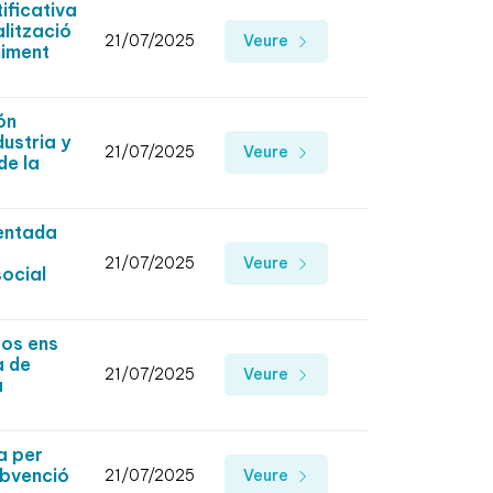
ficativa
alització
21/07/2025
Veure
niment
ón
dustria y
21/07/2025
Veure
de la
sentada
21/07/2025
Veure
social
sos ens
a de
21/07/2025
Veure
a
a per
ubvenció
21/07/2025
Veure