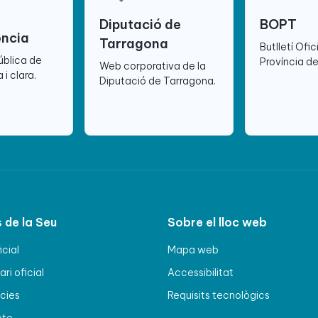
Diputació de
BOPT
ència
Tarragona
Butlletí Ofic
ública de
Província d
Web corporativa de la
 i clara.
Diputació de Tarragona.
 de la Seu
Sobre el lloc web
icial
Mapa web
ri oficial
Accessibilitat
cies
Requisits tecnològics
cte