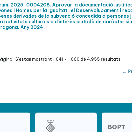
t núm. 2025-0004208. Aprovar la documentació justific
Dones i Homes per la Igualtat i el Desenvolupament i rec
peses derivades de la subvenció concedida a persones j
a activitats culturals o d'interès ciutadà de caràcter si
arragona. Any 2024
pàgina
S'estan mostrant 1.041 - 1.060 de 4.955 resultats.
← Pr