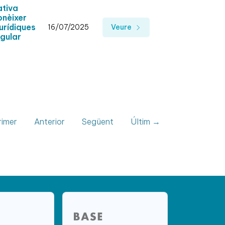
ativa
onèixer
urídiques
16/07/2025
Veure
ngular
imer
Anterior
Següent
Últim →