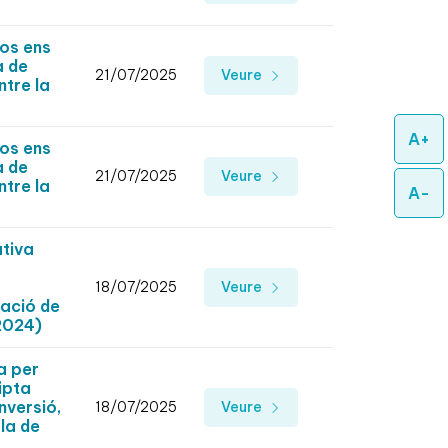
os ens
a de
21/07/2025
Veure
ntre la
A+
os ens
a de
21/07/2025
Veure
ntre la
A-
ativa
18/07/2025
Veure
cació de
 2024)
a per
ipta
nversió,
18/07/2025
Veure
la de