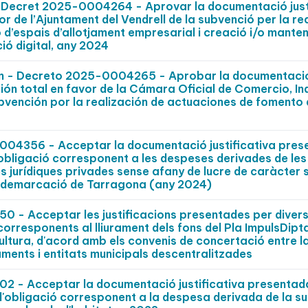
Decret 2025-0004264 - Aprovar la documentació justi
vor de l’Ajuntament del Vendrell de la subvenció per la re
ó d’espais d’allotjament empresarial i creació i/o mante
ió digital, any 2024
n - Decreto 2025-0004265 - Aprobar la documentaci
ción total en favor de la Cámara Oficial de Comercio, In
vención por la realización de actuaciones de fomento 
0004356 - Acceptar la documentació justificativa pre
l'obligació corresponent a les despeses derivades de les
 jurídiques privades sense afany de lucre de caràcter 
 la demarcació de Tarragona (any 2024)
 - Acceptar les justificacions presentades per diver
 corresponents al lliurament dels fons del Pla ImpulsDipt
ultura, d'acord amb els convenis de concertació entre l
aments i entitats municipals descentralitzades
 - Acceptar la documentació justificativa presentad
r l'obligació corresponent a la despesa derivada de la s