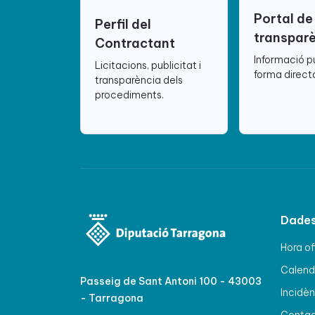
Portal de
Perfil del
transpar
Contractant
Informació p
Licitacions, publicitat i
forma directa
transparència dels
procediments.
Dades
Hora of
Calenda
Passeig de Sant Antoni 100 - 43003
Incidèn
- Tarragona
Conta