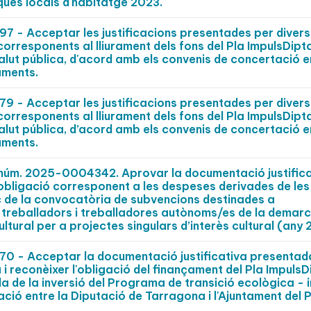
ques locals d'habitatge 2023.
 - Acceptar les justificacions presentades per divers
 corresponents al lliurament dels fons del Pla ImpulsDipt
alut pública, d'acord amb els convenis de concertació e
aments.
 - Acceptar les justificacions presentades per divers
 corresponents al lliurament dels fons del Pla ImpulsDipt
alut pública, d’acord amb els convenis de concertació e
aments.
t núm. 2025-0004342. Aprovar la documentació justific
’obligació corresponent a les despeses derivades de les
 de la convocatòria de subvencions destinades a
 treballadors i treballadores autònoms/es de la demar
tural per a projectes singulars d’interès cultural (any
 - Acceptar la documentació justificativa presentad
 i reconèixer l'obligació del finançament del Pla ImpulsD
 de la inversió del Programa de transició ecològica - i
ció entre la Diputació de Tarragona i l'Ajuntament del P