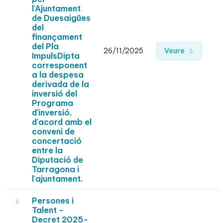
l'Ajuntament
de Duesaigües
del
finançament
del Pla
26/11/2025
Veure
ImpulsDipta
corresponent
a la despesa
derivada de la
inversió del
Programa
d'inversió,
d'acord amb el
conveni de
concertació
entre la
Diputació de
Tarragona i
l'ajuntament.
Persones i
Talent -
Decret 2025-