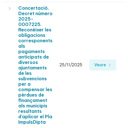
Concertació.
Decret número
2025-
0007225.
Reconèixer les
obligacions
corresponents
als
pagaments
anticipats de
diversos
25/11/2025
Veure
ajuntaments
de les
subvencions
per a
compensar les
pèrdues de
finançament
als municipis
resultants
d'aplicar el Pla
ImpulsDipta