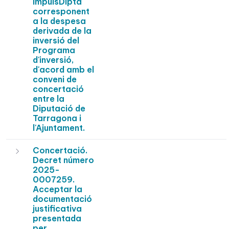
ImpulsDipta
corresponent
a la despesa
derivada de la
inversió del
Programa
d'inversió,
d'acord amb el
conveni de
concertació
entre la
Diputació de
Tarragona i
l'Ajuntament.
Concertació.
Decret número
2025-
0007259.
Acceptar la
documentació
justificativa
presentada
per