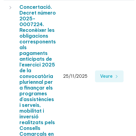
Concertació.
Decret número
2025-
0007224.
Reconèixer les
obligacions
corresponents
als
pagaments
anticipats de
l'exercici 2025
de la
convocatòria
25/11/2025
Veure
pluriennal per
a finançar els
programes
d'assistències
i serveis,
mobilitat i
inversió
realitzats pels
Consells
Comarcals en