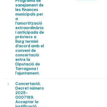
Programa de
sanejament de
les finances
municipals per
a
l’amortització
extraordinària
i anticipada de
préstecs a
llarg termini
d’acord amb el
conveni de
concertació
entre la
Diputació de
Tarragona i
l'ajuntament.
Concertació.
Decret número
2025-
0007189.
Acceptar la
justificació