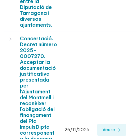
entre la
Diputació de
Tarragona i
diversos
ajuntaments.
Concertació.
Decret número
2025-
0007270.
Acceptar la
documentació
justificativa
presentada
per
l'Ajuntament
del Montmell i
reconèixer
l'obligació del
finançament
del Pla
ImpulsDipta
26/11/2025
Veure
corresponent
a la despesa