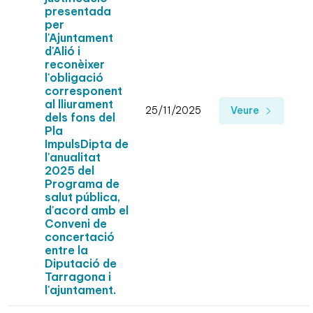
presentada
per
l'Ajuntament
d'Alió i
reconèixer
l'obligació
corresponent
al lliurament
25/11/2025
Veure
dels fons del
Pla
ImpulsDipta de
l'anualitat
2025 del
Programa de
salut pública,
d'acord amb el
Conveni de
concertació
entre la
Diputació de
Tarragona i
l'ajuntament.