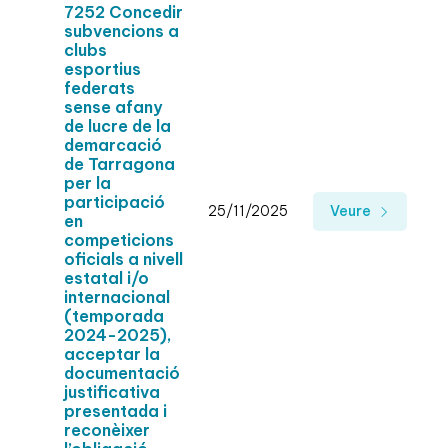
7252 Concedir
subvencions a
clubs
esportius
federats
sense afany
de lucre de la
demarcació
de Tarragona
per la
participació
25/11/2025
Veure
en
competicions
oficials a nivell
estatal i/o
internacional
(temporada
2024-2025),
acceptar la
documentació
justificativa
presentada i
reconèixer