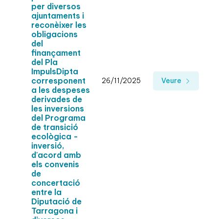
per diversos
ajuntaments i
reconèixer les
obligacions
del
finançament
del Pla
ImpulsDipta
corresponent
26/11/2025
Veure
a les despeses
derivades de
les inversions
del Programa
de transició
ecològica -
inversió,
d'acord amb
els convenis
de
concertació
entre la
Diputació de
Tarragona i