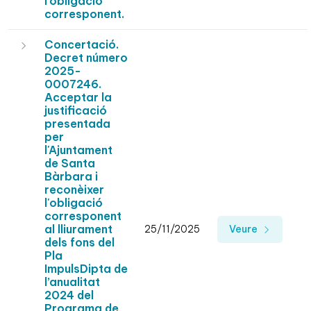
l’obligació
corresponent.
Concertació.
Decret número
2025-
0007246.
Acceptar la
justificació
presentada
per
l'Ajuntament
de Santa
Bàrbara i
reconèixer
l'obligació
corresponent
al lliurament
25/11/2025
Veure
dels fons del
Pla
ImpulsDipta de
l’anualitat
2024 del
Programa de