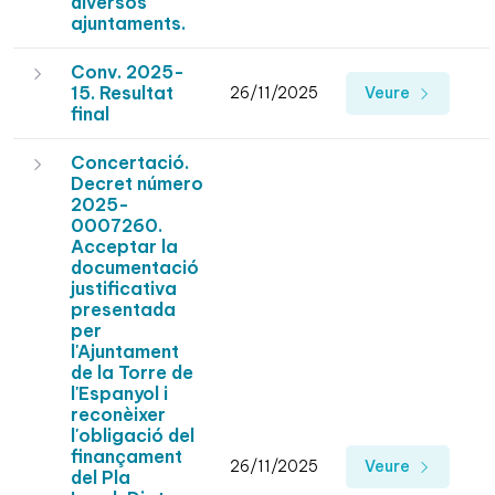
diversos
ajuntaments.
Conv. 2025-
15. Resultat
26/11/2025
Veure
final
Concertació.
Decret número
2025-
0007260.
Acceptar la
documentació
justificativa
presentada
per
l'Ajuntament
de la Torre de
l'Espanyol i
reconèixer
l'obligació del
finançament
26/11/2025
Veure
del Pla