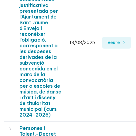
justificativa
presentada per
l'Ajuntament de
Sant Jaume
d'Enveja i
reconèixer
l'obligació,
13/08/2025
Veure
corresponent a
les despeses
derivades de la
subvenció
concedida en el
marc de la
convocatòria
per a escoles de
música, de dansa
i d'art i disseny
de titularitat
municipal (curs
2024-2025)
Persones i
Talent.-Decret