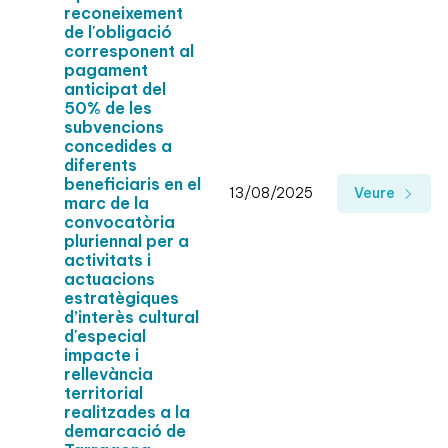
reconeixement
de l'obligació
corresponent al
pagament
anticipat del
50% de les
subvencions
concedides a
diferents
beneficiaris en el
13/08/2025
Veure
marc de la
convocatòria
pluriennal per a
activitats i
actuacions
estratègiques
d’interès cultural
d'especial
impacte i
rellevància
territorial
realitzades a la
demarcació de