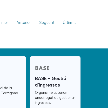
imer
Anterior
Següent
Últim →
BASE – Gestió
d’Ingressos
ial de la
Organisme autònom
e Tarragona
encarregat de gestionar
ingressos.