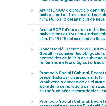
Anunci DOGC d'aprovació definitiva
amb amiant de tres naus industrial
núm. 14, 16 i 18 del municipi de Re
Anunci BOPT d'aprovació definitiva
amb amiant de tres naus industrial
núm. 14, 16 i 18 del municipi de Re
Concertació. Decret 2520-0002604
Godall i reconèixer les obligacion
concedides de la línia de subvencio
fenòmens meteorològics i altres s
Promoció Social i Cultural. Decre
presentada per diverses entitats i
la subvenció concedida en el marc 
lucre de la demarcació de Tarragon
ciutadà, en béns inventariables i 
Promoció Social i Cultural. Decre
presentada pel centre Fundació Sa