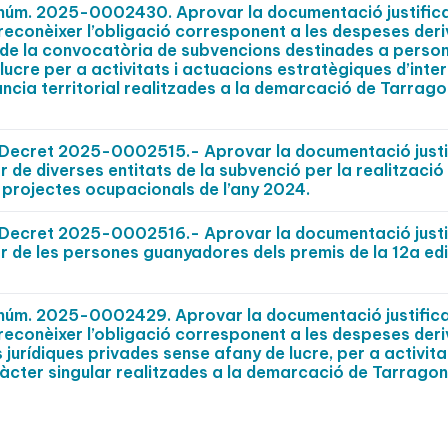
t núm. 2025-0002430. Aprovar la documentació justific
 reconèixer l’obligació corresponent a les despeses der
 de la convocatòria de subvencions destinades a perso
lucre per a activitats i actuacions estratègiques d’inte
vància territorial realitzades a la demarcació de Tarrag
Decret 2025-0002515.- Aprovar la documentació justif
r de diverses entitats de la subvenció per la realització
 projectes ocupacionals de l’any 2024.
Decret 2025-0002516.- Aprovar la documentació justif
or de les persones guanyadores dels premis de la 12a edi
t núm. 2025-0002429. Aprovar la documentació justific
 reconèixer l’obligació corresponent a les despeses der
jurídiques privades sense afany de lucre, per a activita
aràcter singular realitzades a la demarcació de Tarrago