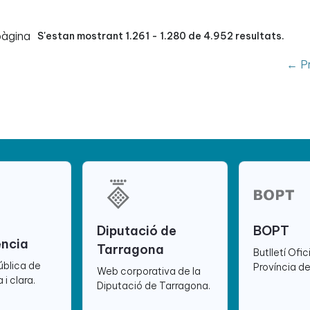
pàgina
S'estan mostrant 1.261 - 1.280 de 4.952 resultats.
← Pr
Diputació de
BOPT
ència
Tarragona
Butlletí Ofic
ública de
Província d
Web corporativa de la
 i clara.
Diputació de Tarragona.