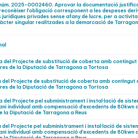
t núm. 2025-0002460. Aprovar la documentació justific
 reconèixer l’obligació corresponent a les despeses der
jurídiques privades sense afany de lucre, per a activita
aràcter singular realitzades a la demarcació de Tarrago
nal
a del Projecte de substitució de coberta amb contingut
eres de la Diputació de Tarragona a Tortosa
 del Projecte de substitució de coberta amb contingut 
eres de la Diputació de Tarragona a Tortosa
del Projecte pel subministrament i instal·lació de sist
ani individual amb compensació d’excedents de 80kwn a 
e la Diputació de Tarragona a Reus
del Projecte pel subministrament i instal·lació de siste
ani individual amb compensació d’excedents de 80kwn a 
e la Diputació de Tarragona a Reus.