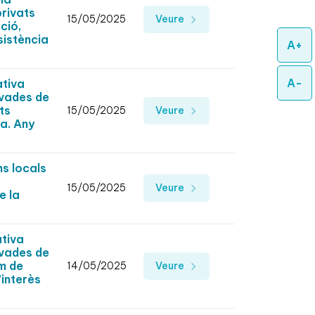
rivats
15/05/2025
Veure
ció,
sistència
A+
A-
ativa
ivades de
ts
15/05/2025
Veure
na. Any
s locals
15/05/2025
Veure
e la
ativa
ivades de
m de
14/05/2025
Veure
’interès