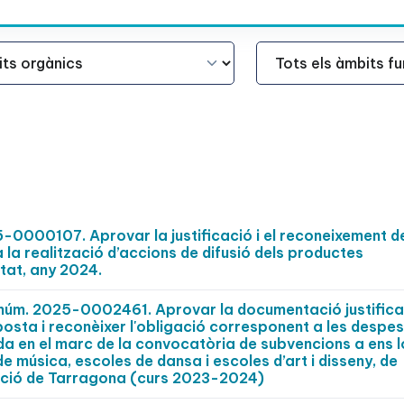
Àmbit Funcional
-0000107. Aprovar la justificació i el reconeixement d
a la realització d’accions de difusió dels productes
itat, any 2024.
t núm. 2025-0002461. Aprovar la documentació justifica
osta i reconèixer l'obligació corresponent a les despe
a en el marc de la convocatòria de subvencions a ens lo
 música, escoles de dansa i escoles d’art i disseny, de
rcació de Tarragona (curs 2023-2024)