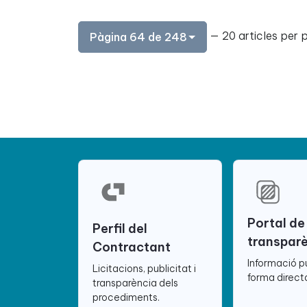
— 20 articles per 
Pàgina 64 de 248
Portal de
Perfil del
transpar
Contractant
Informació p
Licitacions, publicitat i
forma directa
transparència dels
procediments.