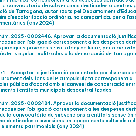
 la convocatòria de subvencions destinades a centres p
ció de Tarragona, autoritzats pel Departament d’Educa
im d’escolarització ordinària, no compartida, per a l’as
lementàries (any 2024)
t núm. 2025-0002446. Aprovar la documentació justific
 reconèixer l’obligació corresponent a les despeses der
jurídiques privades sense afany de lucre, per a activita
aràcter singular realitzades a la demarcació de Tarrago
- Acceptar la justificació presentada per diversos en
 lliurament dels fons del Pla ImpulsDipta corresponent a
alut pública d’acord amb el conveni de concertació entr
aments i entitats municipals descentralitzades.
t núm. 2025-0002434. Aprovar la documentació justific
 reconèixer l’obligació corresponent a les despeses der
de la convocatòria de subvencions a entitats sense àni
a destinades a inversions en equipaments culturals o d
en elements patrimonials (any 2024)