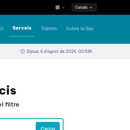
Català
Serveis
ci
Tràmits
Sobre la Seu
Dijous, 6 d’agost de 2026, 00:53h
cis
 filtre
Cerca