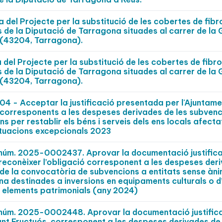
 del Projecte per la substitució de les cobertes de fib
s de la Diputació de Tarragona situades al carrer de la
us (43204, Tarragona).
 del Projecte per la substitució de les cobertes de fibr
s de la Diputació de Tarragona situades al carrer de la
us (43204, Tarragona).
 - Acceptar la justificació presentada per l'Ajuntame
s corresponents a les despeses derivades de les subven
ns per restablir els béns i serveis dels ens locals afecta
ituacions excepcionals 2023
t núm. 2025-0002437. Aprovar la documentació justifica
 reconèixer l’obligació corresponent a les despeses der
de la convocatòria de subvencions a entitats sense àni
a destinades a inversions en equipaments culturals o d
en elements patrimonials (any 2024)
t núm. 2025-0002448. Aprovar la documentació justific
nt Fructuós, corresponent a les despeses derivades de 