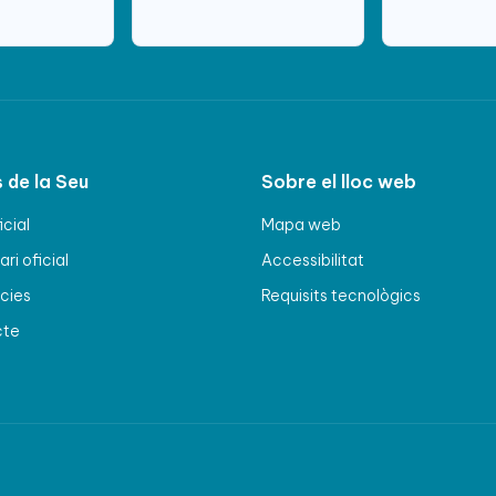
 de la Seu
Sobre el lloc web
icial
Mapa web
ri oficial
Accessibilitat
cies
Requisits tecnològics
cte