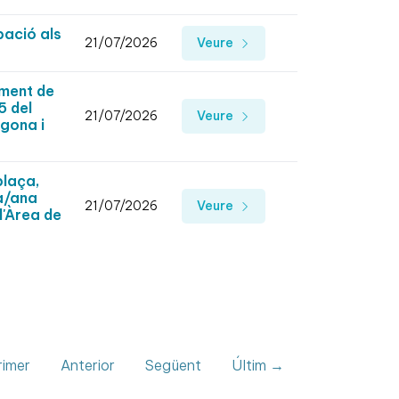
pació als
21/07/2026
Veure
ement de
5 del
21/07/2026
Veure
agona i
plaça,
jà/ana
21/07/2026
Veure
l'Àrea de
imer
Anterior
Següent
Últim →