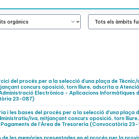
Àmbit Funcional
cici del procés per a la selecció d'una plaça de Tècnic/
itjançant concurs oposició, torn lliure, adscrita a Atenci
 Administració Electrònica - Aplicacions Informàtiques d
tòria 23-087)
 i les bases del procès per a la selecció d’una plaça 
ministratiu/iva, mitjançant concurs oposició, torn lliure,
 Pagaments de l’Àrea de Tresoreria (Convocatòria 23-1
ó de les memòries presentades en el procés per la provis