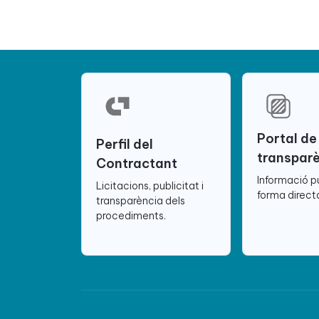
Portal de
Perfil del
transpar
Contractant
Informació p
Licitacions, publicitat i
forma directa
transparència dels
procediments.