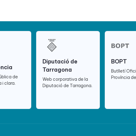
Diputació de
BOPT
ència
Tarragona
Butlletí Ofic
ública de
Província d
Web corporativa de la
 i clara.
Diputació de Tarragona.