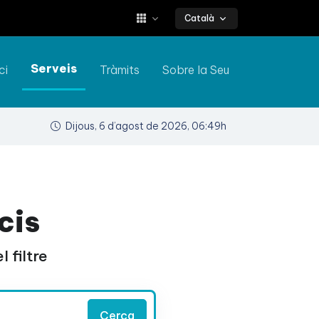
Català
Serveis
ci
Tràmits
Sobre la Seu
Dijous, 6 d’agost de 2026, 06:49h
cis
 filtre
Cerca