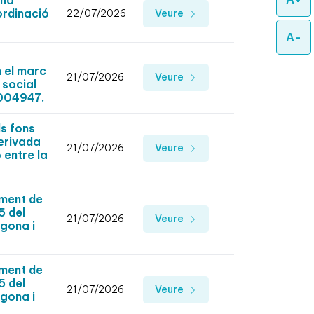
una
ordinació
22/07/2026
Veure
A-
n el marc
21/07/2026
Veure
 social
0004947.
ls fons
derivada
21/07/2026
Veure
 entre la
ement de
5 del
21/07/2026
Veure
agona i
ement de
5 del
21/07/2026
Veure
agona i