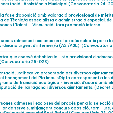
Concertació i Assistència Municipal (Convocatòria 24-2
 la fase d’oposició amb valoració proviosional de mèrits
ça de Tècnic/a especialista d’administració especial, de
rsones i Talent – Vinculació, torn promoció interna
ersones admeses i excloses en el procés selectiu per a la
 ordinària urgent d’infermer/a (A2 /A2L). (Convocatòri
star que esdevé definitiva la llista provisional d'admeso
 (Convocatòria 26-023)
tació justificativa presentada per diversos ajuntament
del finançament del Pla ImpulsDipta corresponent a les
ograma de transició ecològica - inversió, d'acord amb el
Diputació de Tarragona i diversos ajuntaments. (Decret
ersones admeses i excloses del procés per a la selecció 
liar de serveis, mitjançant concurs oposició, torn lliure,
tre d’educació especial Sant Rafael (Convocatòria 23-0