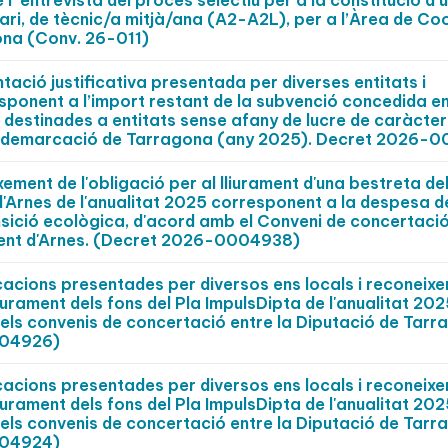
l’ entrevista del procés selectiu per a la constitució d’
nari, de tècnic/a mitjà/ana (A2-A2L), per a l’Àrea de Co
ona (Conv. 26-011)
ció justificativa presentada per diverses entitats i
sponent a l’import restant de la subvenció concedida e
destinades a entitats sense afany de lucre de caràcter
a la demarcació de Tarragona (any 2025). Decret 2026-
ment de l'obligació per al lliurament d'una bestreta de
 d'Arnes de l'anualitat 2025 corresponent a la despesa 
nsició ecològica, d'acord amb el Conveni de concertació
ament d'Arnes. (Decret 2026-0004938)
cacions presentades per diversos ens locals i reconeix
iurament dels fons del Pla ImpulsDipta de l'anualitat 202
els convenis de concertació entre la Diputació de Tarr
004926)
cacions presentades per diversos ens locals i reconeix
iurament dels fons del Pla ImpulsDipta de l'anualitat 202
els convenis de concertació entre la Diputació de Tarr
004924)