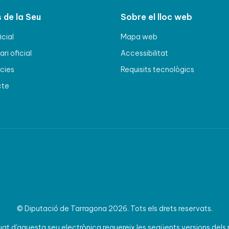
 de la Seu
Sobre el lloc web
icial
Mapa web
ri oficial
Accessibilitat
cies
Requisits tecnològics
cte
© Diputació de Tarragona 2026. Tots els drets reservats.
t d'aquesta seu electrònica requereix les següents versions dels