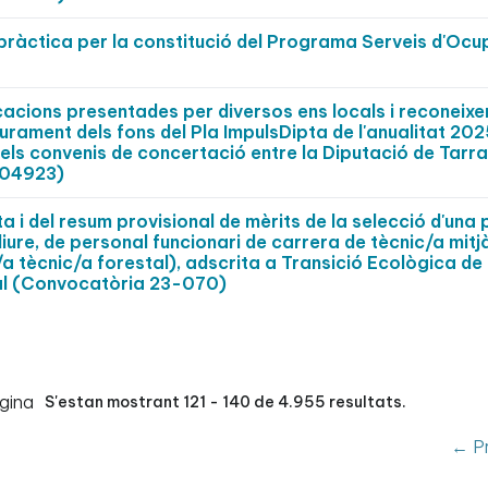
pràctica per la constitució del Programa Serveis d'Ocu
cacions presentades per diversos ens locals i reconeix
iurament dels fons del Pla ImpulsDipta de l'anualitat 202
els convenis de concertació entre la Diputació de Tarr
004923)
a i del resum provisional de mèrits de la selecció d'una 
liure, de personal funcionari de carrera de tècnic/a mit
a tècnic/a forestal), adscrita a Transició Ecològica de 
pal (Convocatòria 23-070)
gina
S'estan mostrant 121 - 140 de 4.955 resultats.
← Pr