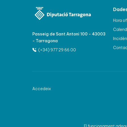
Dades
Hora of
Calenda
Passeig de Sant Antoni 100 - 43003
Incidèn
- Tarragona
Conta
(+34) 977 29 66 00
Accedeix
El funcionament adequa