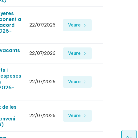
nyeres
sponent a
'acord
22/07/2026
Veure
2026-
l vacants
22/07/2026
Veure
s i
 despeses
s
22/07/2026
Veure
 2026-
 de les
22/07/2026
Veure
onveni
9)
A+