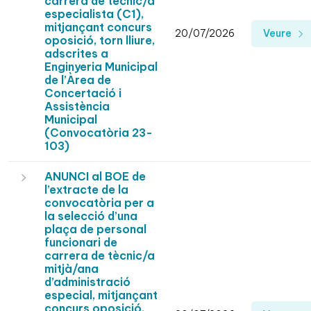
carrera de tècnic/a
especialista (C1),
mitjançant concurs
20/07/2026
Veure
oposició, torn lliure,
adscrites a
Enginyeria Municipal
de l’Àrea de
Concertació i
Assistència
Municipal
(Convocatòria 23-
103)
ANUNCI al BOE de
l’extracte de la
convocatòria per a
la selecció d’una
plaça de personal
funcionari de
carrera de tècnic/a
mitjà/ana
d’administració
especial, mitjançant
concurs oposició,