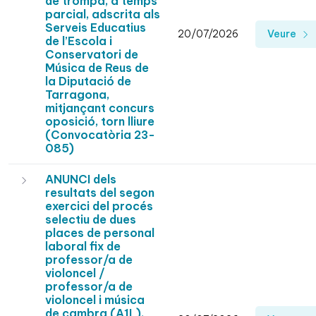
de trompa, a temps
parcial, adscrita als
Serveis Educatius
20/07/2026
Veure
de l’Escola i
Conservatori de
Música de Reus de
la Diputació de
Tarragona,
mitjançant concurs
oposició, torn lliure
(Convocatòria 23-
085)
ANUNCI dels
resultats del segon
exercici del procés
selectiu de dues
places de personal
laboral fix de
professor/a de
violoncel /
professor/a de
violoncel i música
de cambra (A1L),