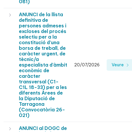
081)
ANUNCI de la llista
definitiva de
persones admeses i
excloses del procés
selectiu per a la
constitució d’una
borsa de treball, de
caràcter urgent, de
tècnic/a
especialista d'àmbit
20/07/2026
Veure
econòmic de
caràcter
transversal (C1-
C1L 18-33) per a les
diferents Àrees de
la Diputació de
Tarragona
(Convocatòria 26-
021)
ANUNCI al DOGC de