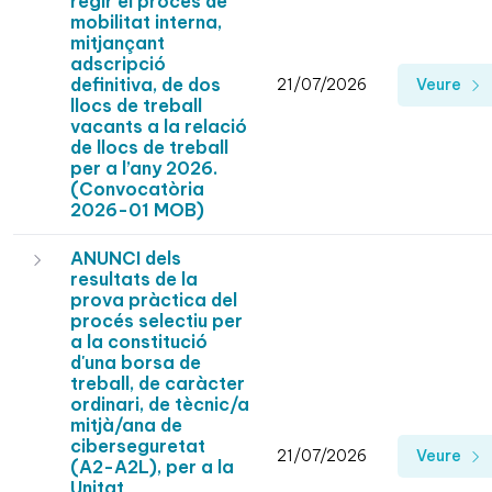
regir el procés de
mobilitat interna,
mitjançant
adscripció
definitiva, de dos
21/07/2026
Veure
llocs de treball
vacants a la relació
de llocs de treball
per a l’any 2026.
(Convocatòria
2026-01 MOB)
ANUNCI dels
resultats de la
prova pràctica del
procés selectiu per
a la constitució
d'una borsa de
treball, de caràcter
ordinari, de tècnic/a
mitjà/ana de
ciberseguretat
21/07/2026
Veure
(A2-A2L), per a la
Unitat