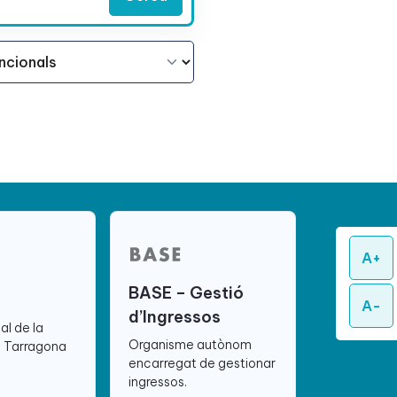
A+
BASE – Gestió
A-
d’Ingressos
ial de la
Organisme autònom
e Tarragona
encarregat de gestionar
ingressos.