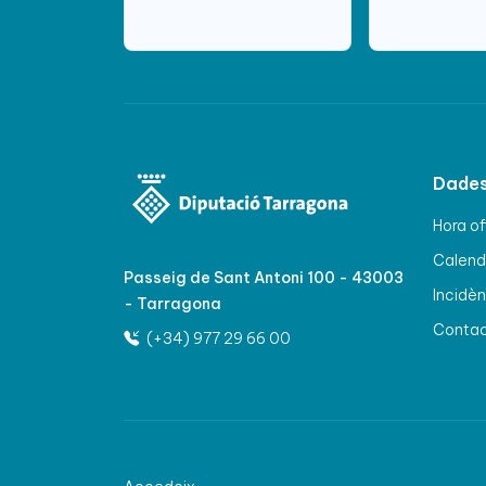
Dades
Hora of
Calenda
Passeig de Sant Antoni 100 - 43003
Incidèn
- Tarragona
Conta
(+34) 977 29 66 00