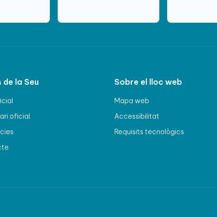
 de la Seu
Sobre el lloc web
icial
Mapa web
ri oficial
Accessibilitat
cies
Requisits tecnològics
cte