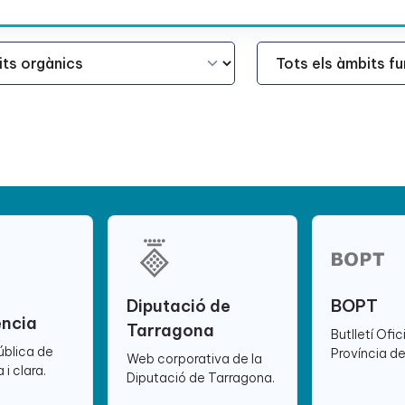
Àmbit Funcional
Diputació de
BOPT
ència
Tarragona
Butlletí Ofic
ública de
Província d
Web corporativa de la
 i clara.
Diputació de Tarragona.