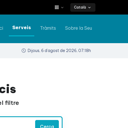
Català
Serveis
ci
Tràmits
Sobre la Seu
Dijous, 6 d’agost de 2026, 07:18h
cis
 filtre
Cerca