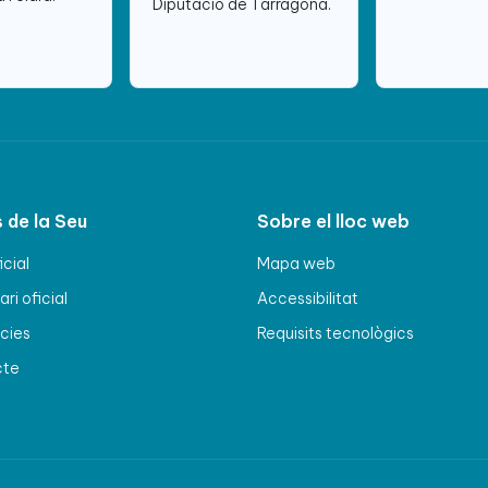
Diputació de Tarragona.
 de la Seu
Sobre el lloc web
icial
Mapa web
ri oficial
Accessibilitat
cies
Requisits tecnològics
cte