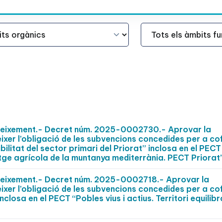
Àmbit Funcional
oneixement.- Decret núm. 2025-0002730.- Aprovar la
èixer l’obligació de les subvencions concedides per a co
ilitat del sector primari del Priorat” inclosa en el PECT
ge agrícola de la muntanya mediterrània. PECT Priorat”
oneixement.- Decret núm. 2025-0002718.- Aprovar la
èixer l’obligació de les subvencions concedides per a co
closa en el PECT “Pobles vius i actius. Territori equilibra