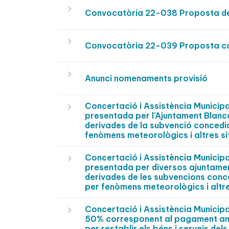
Convocatòria 22-038 Proposta 
Convocatòria 22-039 Proposta c
Anunci nomenaments provisió
Concertació i Assistència Municip
presentada per l'Ajuntament Blanca
derivades de la subvenció concedida
fenòmens meteorològics i altres si
Concertació i Assistència Municip
presentada per diversos ajuntamen
derivades de les subvencions conced
per fenòmens meteorològics i altre
Concertació i Assistència Municip
50% corresponent al pagament antic
per restablir els béns i serveis de