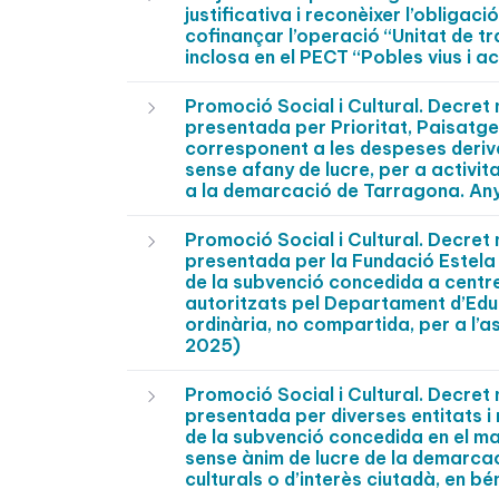
justificativa i reconèixer l’obligac
cofinançar l’operació “Unitat de tra
inclosa en el PECT “Pobles vius i act
Promoció Social i Cultural. Decre
presentada per Prioritat, Paisatge 
corresponent a les despeses deriv
sense afany de lucre, per a activit
a la demarcació de Tarragona. An
Promoció Social i Cultural. Decre
presentada per la Fundació Estela 
de la subvenció concedida a centr
autoritzats pel Departament d’Edu
ordinària, no compartida, per a l’
2025)
Promoció Social i Cultural. Decre
presentada per diverses entitats i
de la subvenció concedida en el ma
sense ànim de lucre de la demarca
culturals o d’interès ciutadà, en b