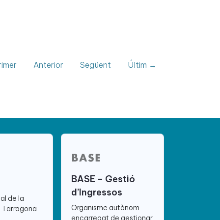
imer
Anterior
Següent
Últim →
BASE – Gestió
d’Ingressos
ial de la
Organisme autònom
e Tarragona
encarregat de gestionar