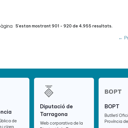
pàgina
S'estan mostrant 901 - 920 de 4.955 resultats.
← Pr
Diputació de
BOPT
ència
Tarragona
Butlletí Ofic
ública de
Província d
Web corporativa de la
 i clara.