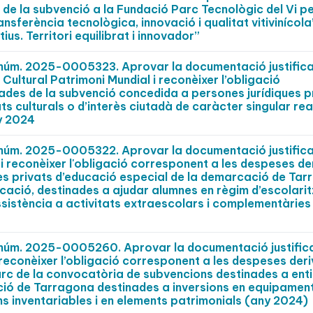
ió de la subvenció a la Fundació Parc Tecnològic del Vi p
nsferència tecnològica, innovació i qualitat vitivinícola
ius. Territori equilibrat i innovador”
t núm. 2025-0005323. Aprovar la documentació justifica
Cultural Patrimoni Mundial i reconèixer l’obligació
ades de la subvenció concedida a persones jurídiques p
ats culturals o d’interès ciutadà de caràcter singular re
y 2024
t núm. 2025-0005322. Aprovar la documentació justifica
i reconèixer l'obligació corresponent a les despeses d
es privats d’educació especial de la demarcació de Tar
cació, destinades a ajudar alumnes en règim d’escolari
assistència a activitats extraescolars i complementàries
t núm. 2025-0005260. Aprovar la documentació justific
 reconèixer l’obligació corresponent a les despeses der
rc de la convocatòria de subvencions destinades a enti
ció de Tarragona destinades a inversions en equipamen
éns inventariables i en elements patrimonials (any 2024)