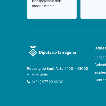
transparència dels
procediments.
Dades
Hora of
Calenda
Passeig de Sant Antoni 100 - 43003
Incidèn
- Tarragona
Conta
(+34) 977 29 66 00