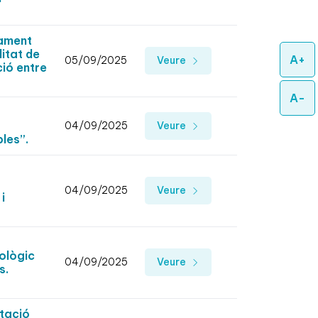
rament
litat de
A+
05/09/2025
Veure
ió entre
A-
04/09/2025
Veure
les”.
04/09/2025
Veure
i
nològic
04/09/2025
Veure
s.
tació