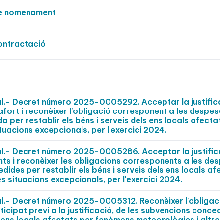
de nomenament
ontractació
al.- Decret número 2025-0005292. Acceptar la justific
fort i reconèixer l'obligació corresponent a les despes
 per restablir els béns i serveis dels ens locals afecta
tuacions excepcionals, per l'exercici 2024.
al.- Decret número 2025-0005286. Acceptar la justific
ts i reconèixer les obligacions corresponents a les de
ides per restablir els béns i serveis dels ens locals af
s situacions excepcionals, per l'exercici 2024.
al.- Decret número 2025-0005312. Reconèixer l'obligaci
ipat previ a la justificació, de les subvencions conce
ls ens locals afectats per fenòmens meteorològics i altr