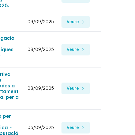
025.
09/09/2025
Veure
igació
giques
08/09/2025
Veure
e
ativa
s
ades a
08/09/2025
Veure
artament
a, per a
a per
ica -
05/09/2025
Veure
iputació