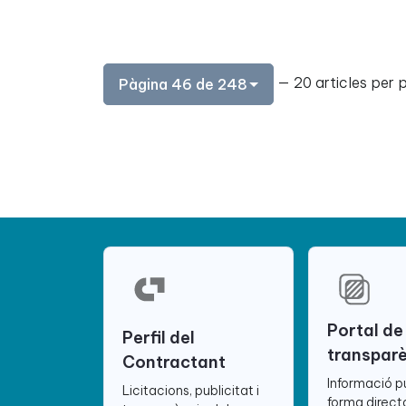
— 20 articles per 
Pàgina 46 de 248
Portal de
Perfil del
transpar
Contractant
Informació p
Licitacions, publicitat i
forma directa