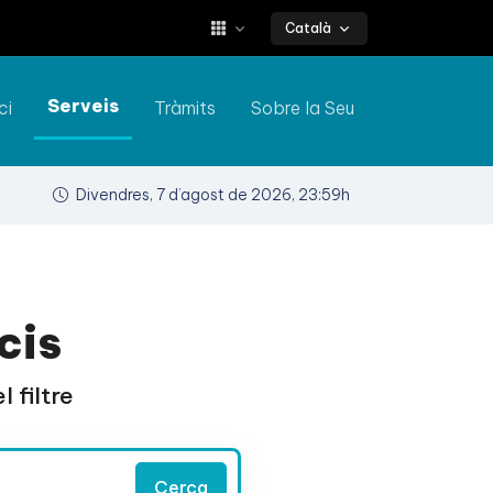
Català
Serveis
ci
Tràmits
Sobre la Seu
Divendres, 7 d’agost de 2026, 23:59h
cis
 filtre
Cerca