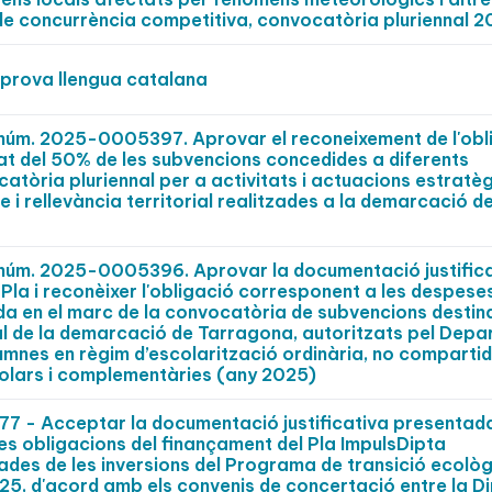
de concurrència competitiva, convocatòria pluriennal 2
prova llengua catalana
t núm. 2025-0005397. Aprovar el reconeixement de l'obl
t del 50% de les subvencions concedides a diferents
catòria pluriennal per a activitats i actuacions estratè
e i rellevància territorial realitzades a la demarcació d
t núm. 2025-0005396. Aprovar la documentació justific
la i reconèixer l'obligació corresponent a les despese
da en el marc de la convocatòria de subvencions destin
al de la demarcació de Tarragona, autoritzats pel Dep
umnes en règim d’escolarització ordinària, no compartid
scolars i complementàries (any 2025)
 - Acceptar la documentació justificativa presentad
les obligacions del finançament del Pla ImpulsDipta
des de les inversions del Programa de transició ecològ
2025, d'acord amb els convenis de concertació entre la D