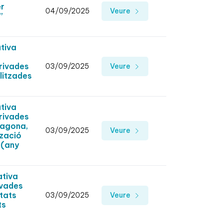
er
04/09/2025
Veure
”
tiva
rivades
03/09/2025
Veure
alitzades
tiva
erivades
ragona,
03/09/2025
Veure
tzació
 (any
ativa
ivades
tats
03/09/2025
Veure
ts