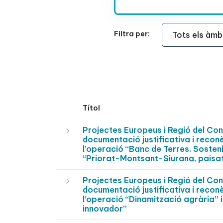
Àmbit Funcional
Filtra per:
Títol
Projectes Europeus i Regió del C
documentació justificativa i recon
l’operació “Banc de Terres. Sostenib
“Priorat-Montsant-Siurana, paisat
Projectes Europeus i Regió del C
documentació justificativa i recon
l’operació “Dinamització agrària” in
innovador”