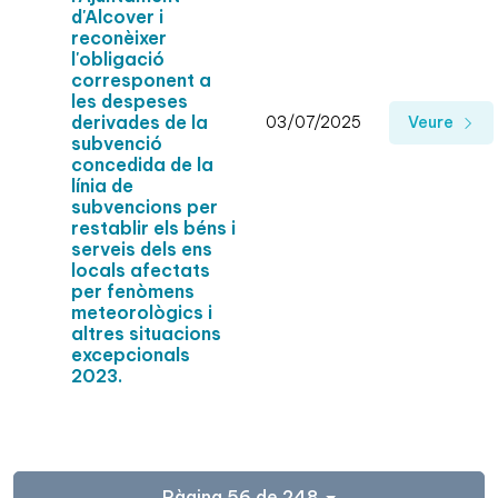
d'Alcover i
reconèixer
l'obligació
corresponent a
les despeses
derivades de la
03/07/2025
Veure
subvenció
concedida de la
línia de
subvencions per
restablir els béns i
serveis dels ens
locals afectats
per fenòmens
meteorològics i
altres situacions
excepcionals
2023.
Pàgina 56 de 248