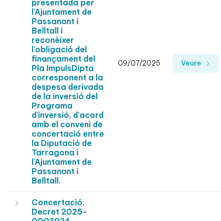
presentada per
l'Ajuntament de
Passanant i
Belltall i
reconèixer
l'obligació del
finançament del
09/07/2025
Veure
Pla ImpulsDipta
corresponent a la
despesa derivada
de la inversió del
Programa
d'inversió, d'acord
amb el conveni de
concertació entre
la Diputació de
Tarragona i
l'Ajuntament de
Passanant i
Belltall.
Concertació.
Decret 2025-