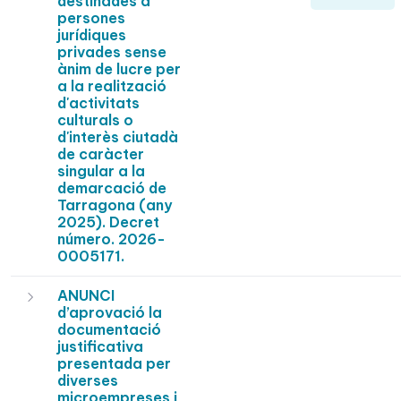
destinades a
persones
jurídiques
privades sense
ànim de lucre per
a la realització
d'activitats
culturals o
d'interès ciutadà
de caràcter
singular a la
demarcació de
Tarragona (any
2025). Decret
número. 2026-
0005171.
ANUNCI
d’aprovació la
documentació
justificativa
presentada per
diverses
microempreses i