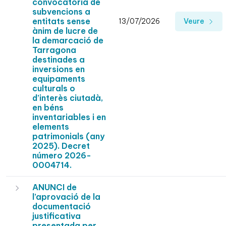
convocatòria de
subvencions a
entitats sense
13/07/2026
Veure
ànim de lucre de
la demarcació de
Tarragona
destinades a
inversions en
equipaments
culturals o
d’interès ciutadà,
en béns
inventariables i en
elements
patrimonials (any
2025). Decret
número 2026-
0004714.
ANUNCI de
l’aprovació de la
documentació
justificativa
presentada per