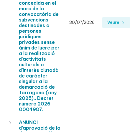
concedida en el
marc de la
convocatòria de
subvencions
30/07/2026
Veure
destinades a
persones
jurídiques
privades sense
ànim de lucre per
a la realització
d'activitats
culturals o
d'interès ciutadà
de caràcter
singular a la
demarcació de
Tarragona (any
2025).. Decret
número 2026-
0004987.
ANUNCI
d’aprovació de la