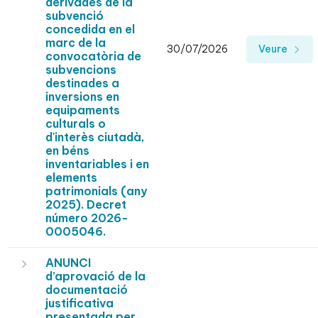
derivades de la
subvenció
concedida en el
marc de la
30/07/2026
Veure
convocatòria de
subvencions
destinades a
inversions en
equipaments
culturals o
d'interès ciutadà,
en béns
inventariables i en
elements
patrimonials (any
2025). Decret
número 2026-
0005046.
ANUNCI
d’aprovació de la
documentació
justificativa
presentada per