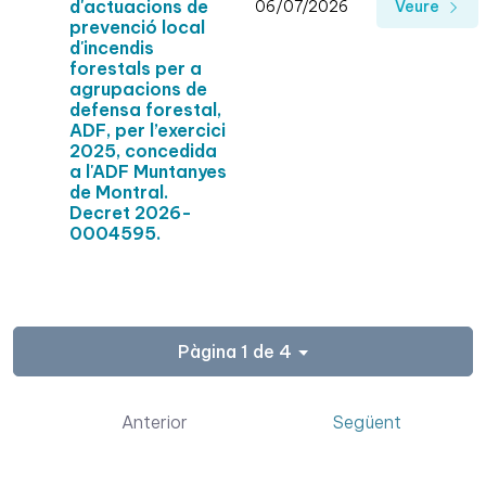
d'actuacions de
06/07/2026
Veure
prevenció local
d'incendis
forestals per a
agrupacions de
defensa forestal,
ADF, per l’exercici
2025, concedida
a l'ADF Muntanyes
de Montral.
Decret 2026-
0004595.
Pàgina 1 de 4
Anterior
Següent