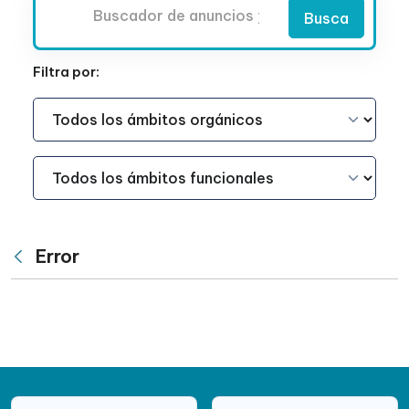
Buscador
Busca
Filtra por:
Ámbito Funcional
Ámbito Funcional
Error
Atrás