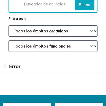
Buscador
Busca
Filtra por:
Ámbito Funcional
Ámbito Funcional
Error
Atrás