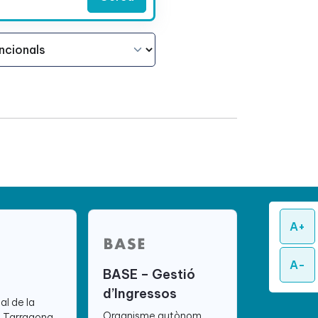
A+
A-
BASE – Gestió
d’Ingressos
ial de la
Organisme autònom
e Tarragona