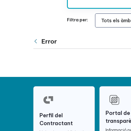
Àmbit Funcional
Filtra per:
Error
Vés enrere
Portal de
Perfil del
transpar
Contractant
Informació p