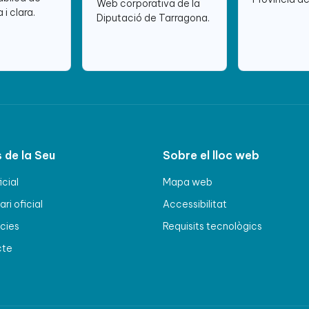
Web corporativa de la
 i clara.
Diputació de Tarragona.
 de la Seu
Sobre el lloc web
icial
Mapa web
ri oficial
Accessibilitat
cies
Requisits tecnològics
cte