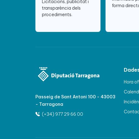
Licitacions, publicitat i
forma directa
transparència dels
procediments.
Dades
Hora of
Calenda
Passeig de Sant Antoni 100 - 43003
Incidèn
- Tarragona
Conta
(+34) 977 29 66 00