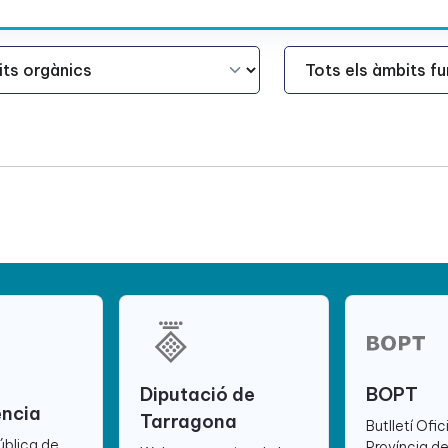
Àmbit Funcional
Diputació de
BOPT
ència
Tarragona
Butlletí Ofic
ública de
Província d