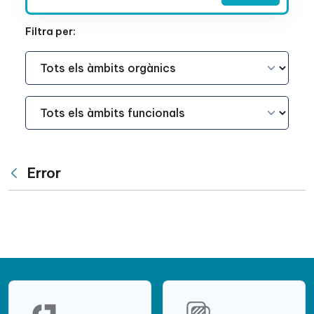
Filtra per:
Àmbit Funcional
Àmbit Funcional
Error
Vés enrere