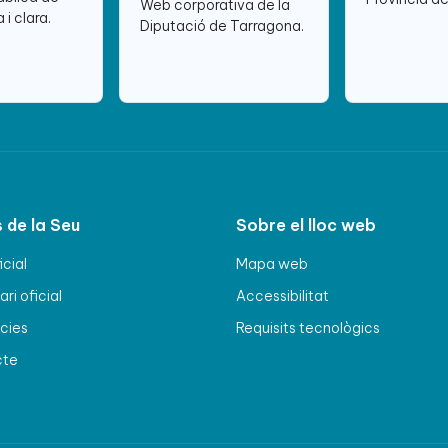
Web corporativa de la
 i clara.
Diputació de Tarragona.
 de la Seu
Sobre el lloc web
icial
Mapa web
ri oficial
Accessibilitat
cies
Requisits tecnològics
cte