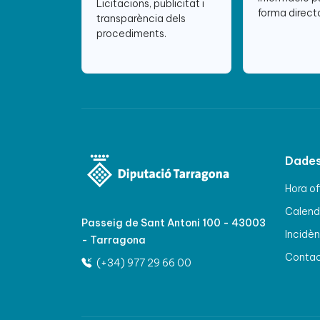
Licitacions, publicitat i
forma directa
transparència dels
procediments.
Dades
Hora of
Calenda
Passeig de Sant Antoni 100 - 43003
Incidèn
- Tarragona
Conta
(+34) 977 29 66 00