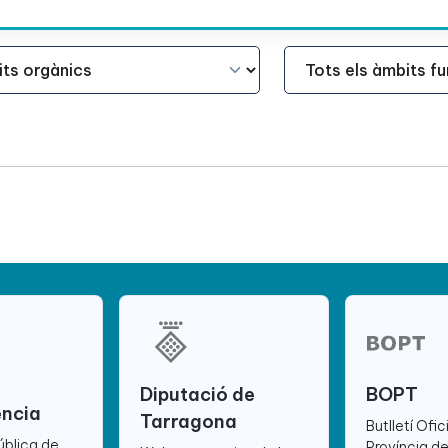
Àmbit Funcional
Diputació de
BOPT
ència
Tarragona
Butlletí Ofic
ública de
Província d