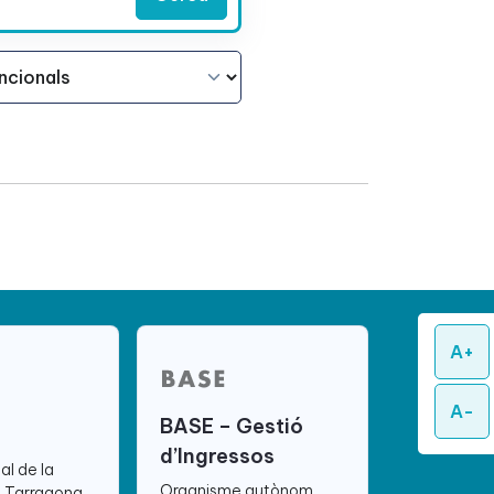
A+
A-
BASE – Gestió
d’Ingressos
ial de la
Organisme autònom
e Tarragona