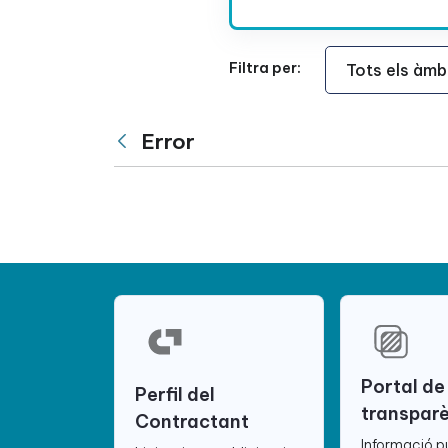
Àmbit Funcional
Filtra per:
Error
Vés enrere
Portal de
Perfil del
transpar
Contractant
Informació p