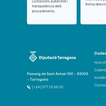
Licitacions, publicitat i
forma directa
transparència dels
procediments.
Dades
Hora of
Calenda
Passeig de Sant Antoni 100 - 43003
Incidèn
- Tarragona
Conta
(+34) 977 29 66 00