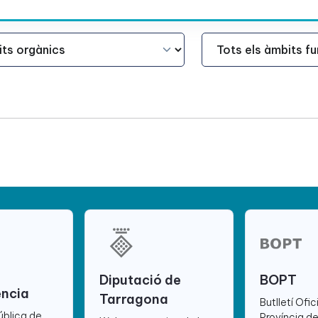
Àmbit Funcional
Diputació de
BOPT
ència
Tarragona
Butlletí Ofic
ública de
Província d