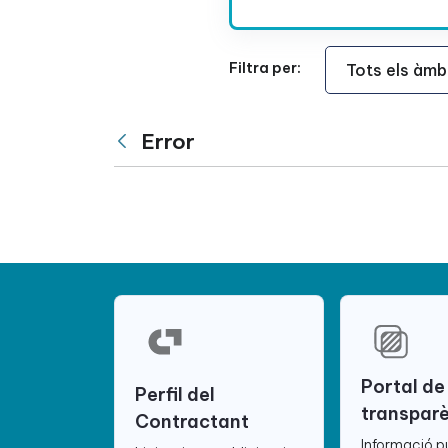
Àmbit Funcional
Filtra per:
Error
Vés enrere
Portal de
Perfil del
transpar
Contractant
Informació p