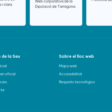
Web corporativa de la
 i clara.
Diputació de Tarragona.
 de la Seu
Sobre el lloc web
icial
Mapa web
ri oficial
Accessibilitat
cies
Requisits tecnològics
cte