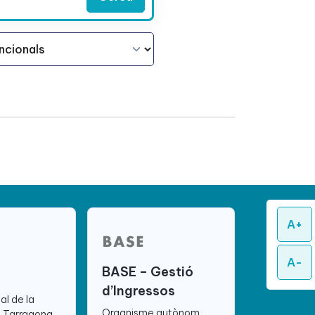
A+
A-
BASE – Gestió
d’Ingressos
ial de la
Organisme autònom
e Tarragona