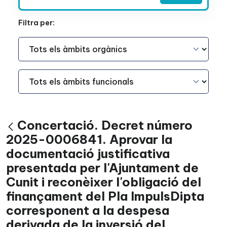
Filtra per:
Àmbit Funcional
Àmbit Funcional
Concertació. Decret número
Vés enrere
2025-0006841. Aprovar la
documentació justificativa
presentada per l'Ajuntament de
Cunit i reconèixer l'obligació del
finançament del Pla ImpulsDipta
corresponent a la despesa
derivada de la inversió del