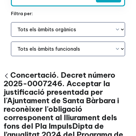
Filtra per:
Àmbit Funcional
Àmbit Funcional
Concertació. Decret número
Vés enrere
2025-0007246. Acceptar la
justificació presentada per
l'Ajuntament de Santa Bàrbara i
reconèixer l'obligació
corresponent al lliurament dels
fons del Pla ImpulsDipta de
l’anualitat 2024 del Programa de