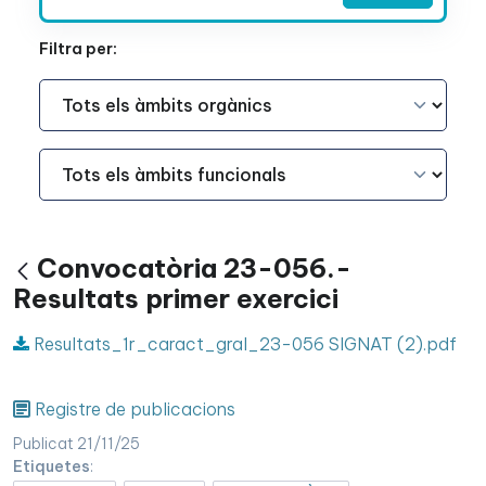
Filtra per:
Àmbit Funcional
Àmbit Funcional
Convocatòria 23-056.-
Vés enrere
Resultats primer exercici
Resultats_1r_caract_gral_23-056 SIGNAT (2).pdf
Registre de publicacions
Publicat 21/11/25
Etiquetes
: