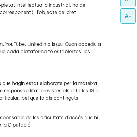
etat intel·lectual o industrial, ha de
 corresponent) i l’objecte del dret
A-
m, YouTube, LinkedIn o Issuu. Quan accediu a
que cada plataforma té establertes, les
b que hagin estat elaborats per la mateixa
e responsabilitat previstes als articles 13 a
particular, pel que fa als continguts
sponsable de les dificultats d’accés que hi
 la Diputació.