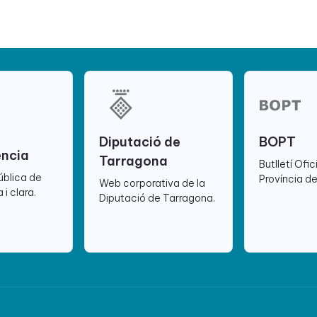
Diputació de
BOPT
ència
Tarragona
Butlletí Ofic
ública de
Província d
Web corporativa de la
 i clara.
Diputació de Tarragona.