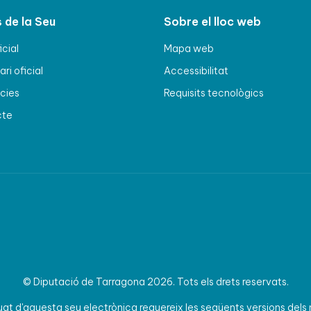
 de la Seu
Sobre el lloc web
icial
Mapa web
ri oficial
Accessibilitat
cies
Requisits tecnològics
cte
© Diputació de Tarragona 2026. Tots els drets reservats.
t d'aquesta seu electrònica requereix les següents versions dels