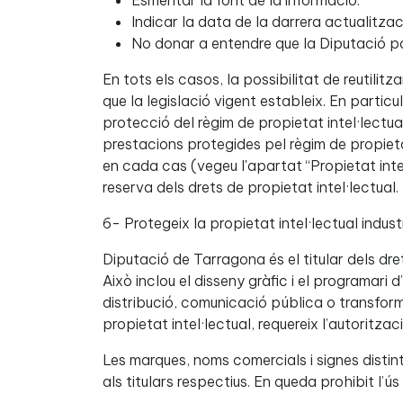
Esmentar la font de la informació.
Indicar la data de la darrera actualitzac
No donar a entendre que la Diputació patr
En tots els casos, la possibilitat de reutili
que la legislació vigent estableix. En partic
protecció del règim de propietat intel·lectual
prestacions protegides pel règim de propietat
en cada cas (vegeu l'apartat “Propietat intel·
reserva dels drets de propietat intel·lectual.
6- Protegeix la propietat intel·lectual industr
Diputació de Tarragona és el titular dels dre
Això inclou el disseny gràfic i el programari
distribució, comunicació pública o transform
propietat intel·lectual, requereix l’autoritzaci
Les marques, noms comercials i signes distin
als titulars respectius. En queda prohibit l’ús 