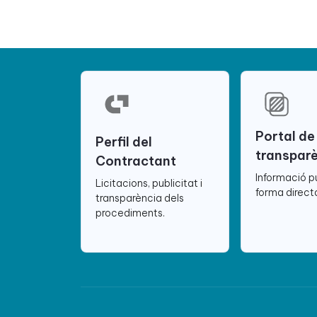
Portal de
Perfil del
transpar
Contractant
Informació p
Licitacions, publicitat i
forma directa
transparència dels
procediments.