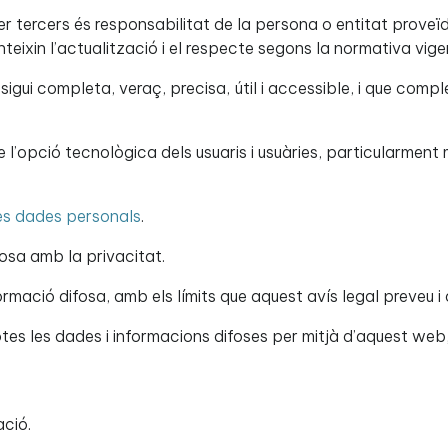
per tercers és responsabilitat de la persona o entitat prove
eixin l’actualització i el respecte segons la normativa vige
igui completa, veraç, precisa, útil i accessible, i que complei
’opció tecnològica dels usuaris i usuàries, particularment
es dades personals
.
osa amb la privacitat.
ormació difosa, amb els límits que aquest avís legal preveu i 
tes les dades i informacions difoses per mitjà d’aquest web, 
ació.