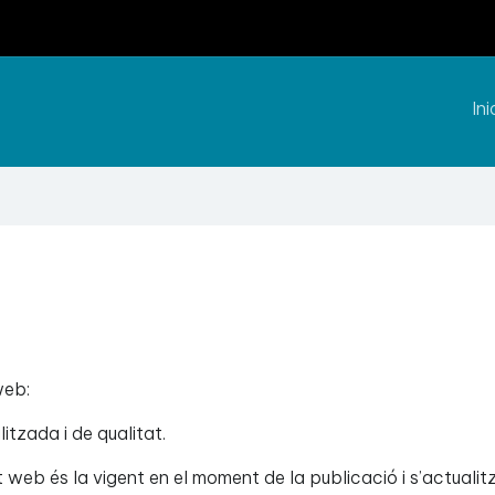
Ini
web:
tzada i de qualitat.
t web és la vigent en el moment de la publicació i s’actuali