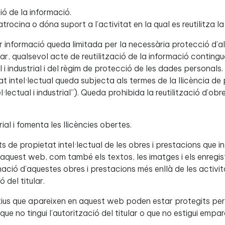
ió de la informació.
ocina o dóna suport a l’activitat en la qual es reutilitza la
tzar informació queda limitada per la necessària protecció d’a
ular, qualsevol acte de reutilització de la informació contin
 i industrial i del règim de protecció de les dades personals. 
 intel·lectual queda subjecta als termes de la llicència de p
lectual i industrial”). Queda prohibida la reutilització d’obre
ial i fomenta les llicències obertes.
ts de propietat intel·lectual de les obres i prestacions que i
 d’aquest web, com també els textos, les imatges i els enreg
ació d’aquestes obres i prestacions més enllà de les activit
ó del titular.
tius que apareixen en aquest web poden estar protegits per 
que no tingui l’autorització del titular o que no estigui empara