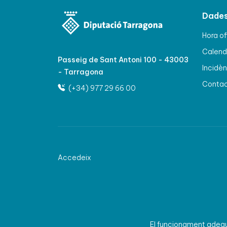
Dades
Hora of
Calenda
Passeig de Sant Antoni 100 - 43003
Incidèn
- Tarragona
Conta
(+34) 977 29 66 00
Accedeix
El funcionament adequa