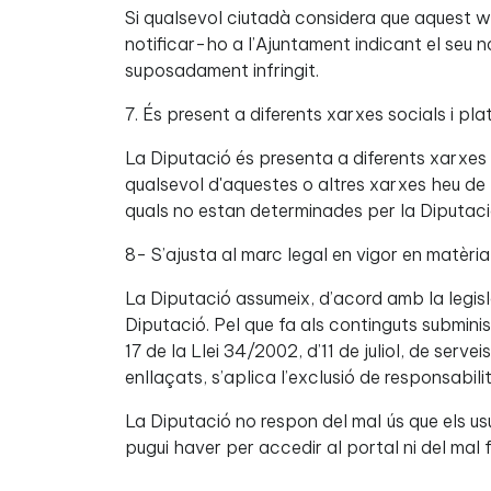
Si qualsevol ciutadà considera que aquest web
notificar-ho a l’Ajuntament indicant el seu no
suposadament infringit.
7. És present a diferents xarxes socials i pl
La Diputació és presenta a diferents xarxes
qualsevol d'aquestes o altres xarxes heu de 
quals no estan determinades per la Diputaci
8- S’ajusta al marc legal en vigor en matèria
La Diputació assumeix, d’acord amb la legisl
Diputació. Pel que fa als continguts subminist
17 de la Llei 34/2002, d’11 de juliol, de serv
enllaçats, s’aplica l’exclusió de responsabilit
La Diputació no respon del mal ús que els us
pugui haver per accedir al portal ni del mal 