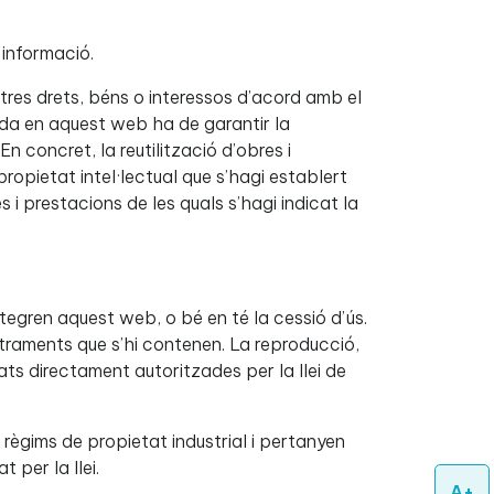
 informació.
ltres drets, béns o interessos d’acord amb el
guda en aquest web ha de garantir la
En concret, la reutilització d’obres i
ropietat intel·lectual que s’hagi establert
s i prestacions de les quals s’hagi indicat la
ntegren aquest web, o bé en té la cessió d’ús.
istraments que s’hi contenen. La reproducció,
ats directament autoritzades per la llei de
règims de propietat industrial i pertanyen
t per la llei.
A+