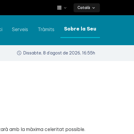
Català
Sobre la Seu
ci
Serveis
Tràmits
Dissabte, 8 d’agost de 2026, 16:55h
tzarà amb la màxima celeritat possible.