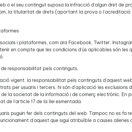
 o el seu contingut suposa la infracció d’algun dret de propi
m, la titularitat de drets (aportant la prova o l’acreditació
ataformes
 socials i plataformes, com ara Facebook, Twitter, Instagra
tenir en compte que les condicions d'ús aplicables són les 
ó.
 de responsabilitat pels continguts.
ació vigent, la responsabilitat pels continguts d’aquest we
rats per usuaris i tercers, hi són d’aplicació les exclusions d
eis de la societat de la informació i de comerç electrònic. En 
at de l’article 17 de la llei esmentada.
uaris puguin fer dels continguts del web. Tampoc no es fa re
funcionament d’aquest que sigui atribuïble a causes alienes a